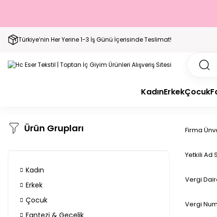
Türkiye’nin Her Yerine 1-3 İş Günü İçerisinde Teslimat!
Kadın
Erkek
Çocuk
F
Ürün Grupları
Firma Ünv
Yetkili Ad
Kadın
Vergi Dair
Erkek
Çocuk
Vergi Num
Fantezi & Gecelik