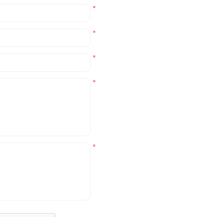
*
*
*
*
*