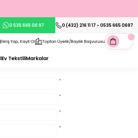
0 535 665 06 97
0 (432) 216 11 17 - 0535 665 0697
Giriş Yap, Kayıt Ol
Toptan Üyelik/Bayilik Başvurusu
l
Ev Tekstili
Markalar
*
*
*
*