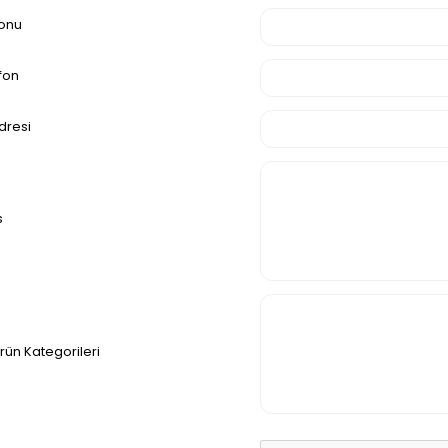
onu
fon
dresi
s
Ürün Kategorileri