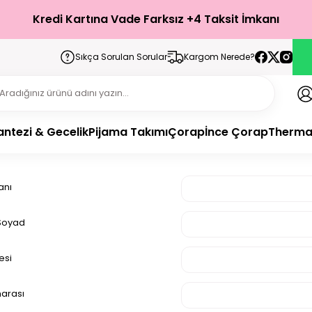
Türkiye’nin Her Yerine 1-3 İş Günü İçerisinde Teslimat!
Kredi Kartına Vade Farksız +4 Taksit İmkanı
Sıkça Sorulan Sorular
Kargom Nerede?
antezi & Gecelik
Pijama Takımı
Çorap
İnce Çorap
Therma
anı
 Soyad
esi
arası