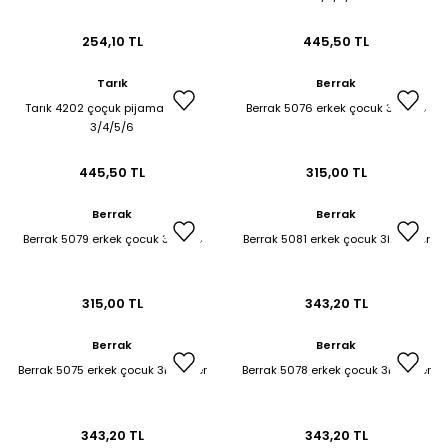
et & Büstiyer Takım
254,10 TL
445,50 TL
Tarık
Berrak
Tarık 4202 çoçuk pijama takım
Berrak 5076 erkek çocuk 3lü slip
arı
3/4/5/6
445,50 TL
315,00 TL
Berrak
Berrak
Berrak 5079 erkek çocuk 3lü slip
Berrak 5081 erkek çocuk 3lü boxer
315,00 TL
343,20 TL
Berrak
Berrak
Berrak 5075 erkek çocuk 3lü boxer
Berrak 5078 erkek çocuk 3lü boxer
343,20 TL
343,20 TL