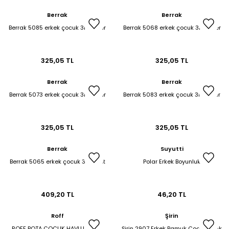
Berrak
Berrak
Berrak 5085 erkek çocuk 3lü boxer
Berrak 5068 erkek çocuk 3lü boxer
325,05 TL
325,05 TL
Berrak
Berrak
Berrak 5073 erkek çocuk 3lü boxer
Berrak 5083 erkek çocuk 3lü boxer
325,05 TL
325,05 TL
Berrak
Suyutti
Berrak 5065 erkek çocuk 3lü atlet
Polar Erkek Boyunluk
409,20 TL
46,20 TL
Roff
Şirin
ROFF POTA ÇOCUK HAVLU ERKEK
Şirin 2907 Erkek Pamuk Çocuk Patik