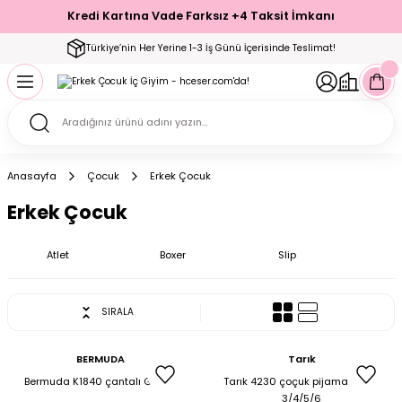
Kredi Kartına Vade Farksız +4 Taksit İmkanı
Geri Dön
Geri Dön
Geri Dön
Geri Dön
Geri Dön
Geri Dön
Geri Dön
Geri Dön
Geri Dön
Türkiye’nin Her Yerine 1-3 İş Günü İçerisinde Teslimat!
ecelik
ımı
ecelik Setler
Takımı
Modelleri
akımı
Anasayfa
Çocuk
Erkek Çocuk
arı
Takımı
Altı Çorap
Erkek Çocuk
 Takımı
Atlet
Boxer
Slip
SIRALA
mı
BERMUDA
Tarık
Bermuda K1840 çantalı Gözlük
Tarık 4230 çoçuk pijama takım
3/4/5/6