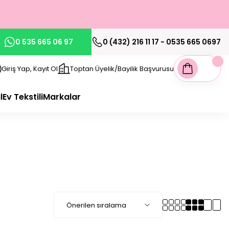
0 535 665 06 97
0 (432) 216 11 17 - 0535 665 0697
Giriş Yap, Kayıt Ol
Toptan Üyelik/Bayilik Başvurusu
l
Ev Tekstili
Markalar