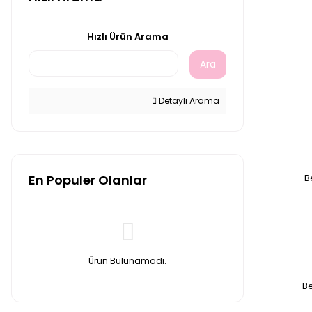
-XX (10)
Hızlı Ürün Arama
- L (9)
-60 (9)
Ara
-64 (5)
Detaylı Arama
-L (4)
-68 (3)
-3X (2)
-45 (1)
En Populer Olanlar
B
Ürün Bulunamadı.
Be