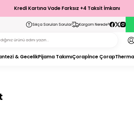
Türkiye’nin Her Yerine 1-3 İş Günü İçerisinde Teslimat!
Kredi Kartına Vade Farksız +4 Taksit İmkanı
Sıkça Sorulan Sorular
Kargom Nerede?
antezi & Gecelik
Pijama Takımı
Çorap
İnce Çorap
Therma
t