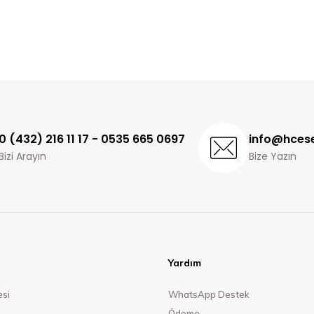
0 (432) 216 11 17 - 0535 665 0697
info@hcese
Bizi Arayın
Bize Yazın
Yardım
esi
WhatsApp Destek
Ödeme