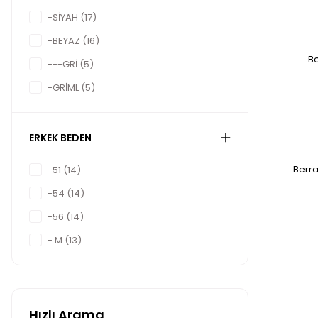
-SİYAH (17)
-BEYAZ (16)
Be
---GRİ (5)
-GRİML (5)
--FÜME (1)
--HAKİ (1)
ERKEK BEDEN
-LACİV (1)
Berra
-51 (14)
-54 (14)
-56 (14)
- M (13)
-48 (13)
-XL (11)
- S (10)
Hızlı Arama