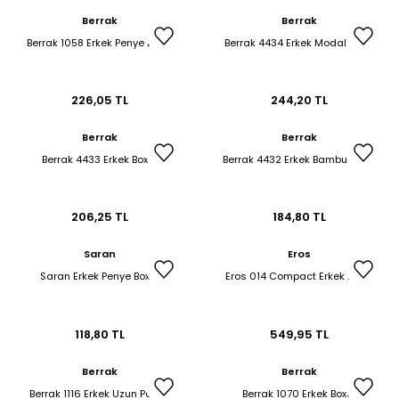
et & Büstiyer Takım
Berrak
Berrak
Berrak 1058 Erkek Penye Boxer
Berrak 4434 Erkek Modal Boxer
226,05 TL
244,20 TL
arı
Berrak
Berrak
Berrak 4433 Erkek Boxer
Berrak 4432 Erkek Bambu Boxer
206,25 TL
184,80 TL
Saran
Eros
Saran Erkek Penye Boxer
Eros 014 Compact Erkek Boxer
118,80 TL
549,95 TL
Berrak
Berrak
Berrak 1116 Erkek Uzun Paçalı
Berrak 1070 Erkek Boxer