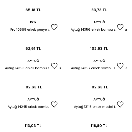
65,18 TL
83,73 TL
Pro
AYTUĞ
Pro 10568 erkek penye patik
Aytuğ 14356 erkek bambu sneaker
62,61 TL
102,63 TL
AYTUĞ
AYTUĞ
Aytuğ 14358 erkek bambu sneaker
Aytuğ 14357 erkek bambu sneaker
102,63 TL
102,63 TL
AYTUĞ
AYTUĞ
Aytuğ 14245 erkek bambu patik
Aytuğ 13115 erkek modal k.konç
113,03 TL
118,80 TL