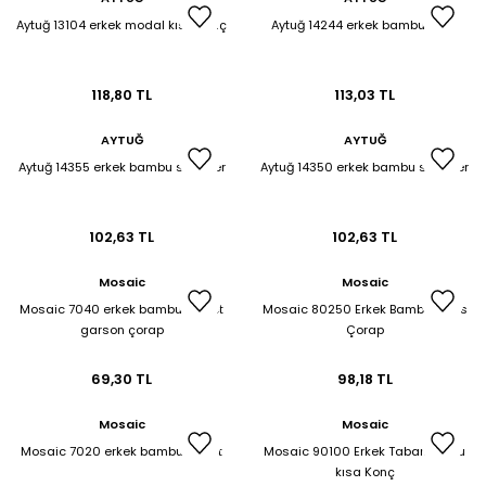
Aytuğ 13104 erkek modal kısa konç
Aytuğ 14244 erkek bambu patik
118,80 TL
113,03 TL
AYTUĞ
AYTUĞ
Aytuğ 14355 erkek bambu sneaker
Aytuğ 14350 erkek bambu sneaker
102,63 TL
102,63 TL
Mosaic
Mosaic
Mosaic 7040 erkek bambu komet
Mosaic 80250 Erkek Bambu Tenis
garson çorap
Çorap
69,30 TL
98,18 TL
Mosaic
Mosaic
Mosaic 7020 erkek bambu babet
Mosaic 90100 Erkek Taban Havlu
kısa Konç