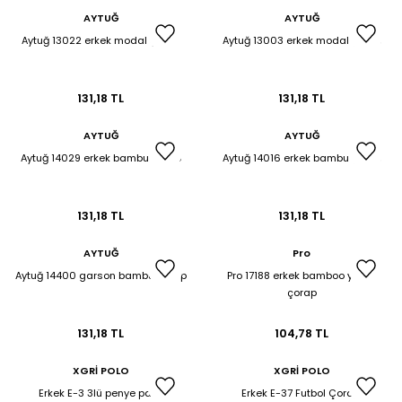
AYTUĞ
AYTUĞ
Aytuğ 13022 erkek modal çorap
Aytuğ 13003 erkek modal çorap
131,18 TL
131,18 TL
AYTUĞ
AYTUĞ
Aytuğ 14029 erkek bambu çorap
Aytuğ 14016 erkek bambu çorap
131,18 TL
131,18 TL
AYTUĞ
Pro
Aytuğ 14400 garson bambu çorap
Pro 17188 erkek bamboo yazlık
çorap
131,18 TL
104,78 TL
XGRİ POLO
XGRİ POLO
Erkek E-3 3lü penye patik
Erkek E-37 Futbol Çorapı