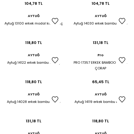
104,78 TL
104,78 TL
AYTUĞ
AYTUĞ
Aytuğ 13100 erkek modal kısa konç
Aytuğ 14030 erkek bambu çorap
118,80 TL
131,18 TL
AYTUĞ
Pro
Aytuğ 14122 erkek bambu k.konç
PRO 17357 ERKEK BAMBOO YAZLIK
ÇORAP
118,80 TL
65,45 TL
AYTUĞ
AYTUĞ
Aytuğ 14028 erkek bambu çorap
Aytuğ 14119 erkek bambu k.konç
131,18 TL
118,80 TL
AYTUĞ
AYTUĞ