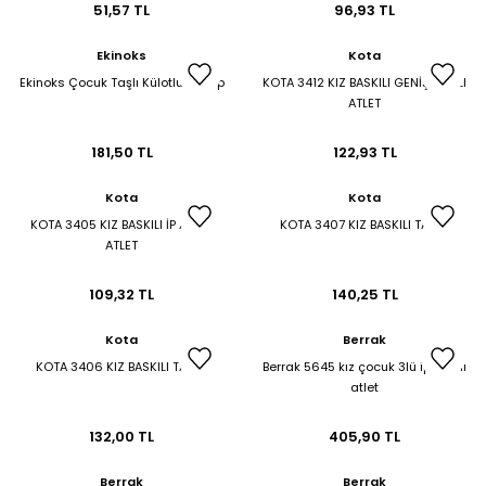
51,57 TL
96,93 TL
Ekinoks
Kota
Ekinoks Çocuk Taşlı Külotlu Çorap
KOTA 3412 KIZ BASKILI GENİŞ ASKILI
ATLET
181,50 TL
122,93 TL
Kota
Kota
KOTA 3405 KIZ BASKILI İP ASKILI
KOTA 3407 KIZ BASKILI TAKIM
ATLET
109,32 TL
140,25 TL
Kota
Berrak
KOTA 3406 KIZ BASKILI TAKIM
Berrak 5645 kız çocuk 3lü ip askılı
atlet
132,00 TL
405,90 TL
Berrak
Berrak