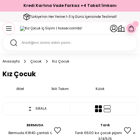
Kredi Kartına Vade Farksız +4 Taksit İmkanı
Geri Dön
Geri Dön
Geri Dön
Geri Dön
Geri Dön
Geri Dön
Geri Dön
Geri Dön
Geri Dön
Türkiye’nin Her Yerine 1-3 İş Günü İçerisinde Teslimat!
ecelik
ımı
ecelik Setler
Takımı
Modelleri
akımı
Anasayfa
Çocuk
Kız Çocuk
arı
Takımı
Altı Çorap
Kız Çocuk
 Takımı
Atlet
İkili Takım
Külot
SIRALA
mı
BERMUDA
Tarık
Bermuda K1840 çantalı Gözlük
Tarık 6500 kız çocuk pijama takım
3/4/5/6