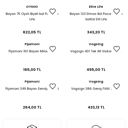
et & Büstiyer Takım
OYSHO
Elite Life
Bayan 75 Oysh Biyeli bol Paca Elit
Bayan 123 Elmas Bol Paca Çimalı
Life
battal Elit Life
622,05 TL
343,20 TL
arı
Pijamoni
Vogsing
Pijamoni 351 Bayan Milan Şort
Vogsign 401 Tek Alt Viskon Cepli
165,00 TL
495,00 TL
Pijamoni
Vogsing
Pijamoni 349 Bayan Sendy Tek Alt
Vogsign 386 Geniş Fitilli Tek Alt
264,00 TL
433,13 TL