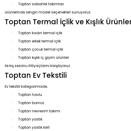
Toptan sabahlık takımları
·
ürünlerinde zengin model seçenekleri sunuyoruz.
Toptan Termal İçlik ve Kışlık Ürünle
Toptan kadın termal içlik
·
Toptan erkek termal içlik
·
Toptan çocuk termal içlik
·
Toptan kışlık iç giyim ürünleri
·
ile kış sezonu ihtiyaçlarını karşılıyoruz.
Toptan Ev Tekstili
Ev tekstili kategorimizde;
Toptan havlu
·
Toptan bornoz
·
Toptan nevresim takımı
·
Toptan yastık
·
Toptan yastık kılıfı
·