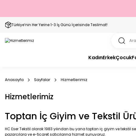
Türkiye’nin Her Yerine 1-3 İş Günü İçerisinde Teslimat!
Kadın
Erkek
Çocuk
F
Anasayfa
Sayfalar
Hizmetlerimiz
Hizmetlerimiz
Toptan İç Giyim ve Tekstil Ürü
HC Eser Tekstil olarak 1983 yılından bu yana toptan iç giyim ve tekstil s
pazarcılara ve e-ticaret satıcılarına hizmet sunuyoruz.