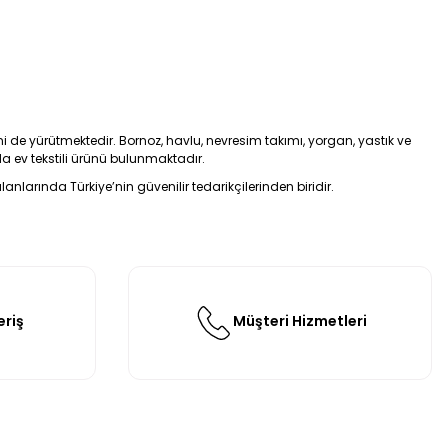
ini de yürütmektedir. Bornoz, havlu, nevresim takımı, yorgan, yastık ve
a ev tekstili ürünü bulunmaktadır.
anlarında Türkiye’nin güvenilir tedarikçilerinden biridir.
eriş
Müşteri Hizmetleri