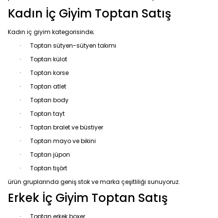
Kadın İç Giyim Toptan Satış
Kadın iç giyim kategorisinde;
Toptan sütyen-sütyen takımı
·
Toptan külot
·
Toptan korse
·
Toptan atlet
·
Toptan body
·
Toptan tayt
·
Toptan bralet ve büstiyer
·
Toptan mayo ve bikini
·
Toptan jüpon
·
Toptan tişört
·
ürün gruplarında geniş stok ve marka çeşitliliği sunuyoruz.
Erkek İç Giyim Toptan Satış
Toptan erkek boxer
·