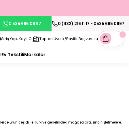
0 535 665 06 97
0 (432) 216 11 17 - 0535 665 0697
Giriş Yap, Kayıt Ol
Toptan Üyelik/Bayilik Başvurusu
l
Ev Tekstili
Markalar
erce ürün çeşidi ile Türkiye genelindeki mağazalara, zincir işletmelere,