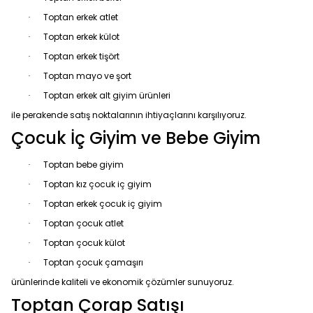
Toptan erkek atlet
·
Toptan erkek külot
·
Toptan erkek tişört
·
Toptan mayo ve şort
·
Toptan erkek alt giyim ürünleri
·
ile perakende satış noktalarının ihtiyaçlarını karşılıyoruz.
Çocuk İç Giyim ve Bebe Giyim
Toptan bebe giyim
·
Toptan kız çocuk iç giyim
·
Toptan erkek çocuk iç giyim
·
Toptan çocuk atlet
·
Toptan çocuk külot
·
Toptan çocuk çamaşırı
·
ürünlerinde kaliteli ve ekonomik çözümler sunuyoruz.
Toptan Çorap Satışı