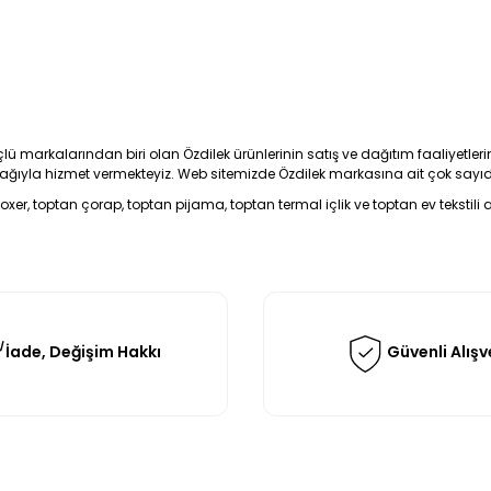
güçlü markalarından biri olan Özdilek ürünlerinin satış ve dağıtım faaliyetler
k ağıyla hizmet vermekteyiz. Web sitemizde Özdilek markasına ait çok sayıd
xer, toptan çorap, toptan pijama, toptan termal içlik ve toptan ev tekstili al
İade, Değişim Hakkı
Güvenli Alışv