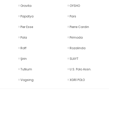
Orovita
OYSHO
Papatya
Pars
Pier Esse
Pierre Cardin
Pola
Primoda
Roff
Rozalinda
Şirin
SLAYT
Tutkum
U.S. Polo Assn.
Vogsing
XGRİ POLO