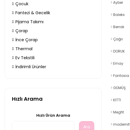
Ayber
Çocuk
Fantezi & Gecelik
Baleks
Pijama Takımı
Berrak
Çorap
Çağrı
İnce Çorap
Thermal
DORUK
Ev Tekstili
Emay
İndirimli Ürünler
Fantasia
GÜMÜŞ
Hızlı Arama
KİTTİ
Megfit
Hızlı Ürün Arama
modernit
Ara