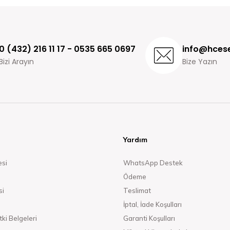
0 (432) 216 11 17 - 0535 665 0697
info@hcese
Bizi Arayın
Bize Yazın
Yardım
esi
WhatsApp Destek
Ödeme
si
Teslimat
İptal, İade Koşulları
ki Belgeleri
Garanti Koşulları