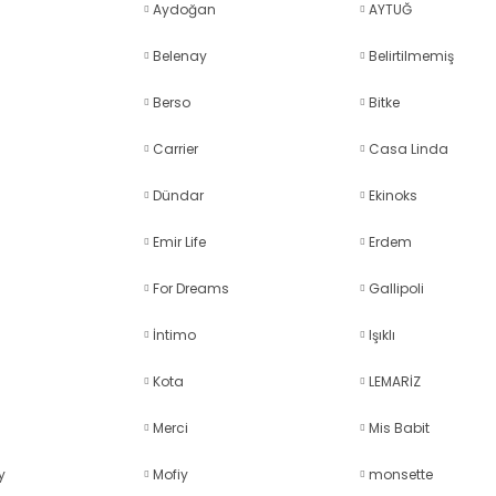
Aydoğan
AYTUĞ
Belenay
Belirtilmemiş
Berso
Bitke
Carrier
Casa Linda
Dündar
Ekinoks
Emir Life
Erdem
For Dreams
Gallipoli
İntimo
Işıklı
Kota
LEMARİZ
Merci
Mis Babit
y
Mofiy
monsette