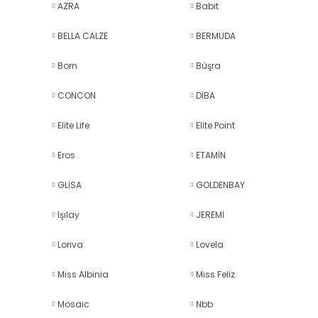
AZRA
Babit
BELLA CALZE
BERMUDA
Born
Büşra
CONCON
DİBA
Elite Life
Elite Point
Eros
ETAMİN
GLİSA
GOLDENBAY
Işılay
JEREMİ
Lorıva
Lovela
Miss Albinia
Miss Feliz
Mosaic
Nbb