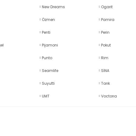
New Dreams
Ogarit
Özmen
Pamira
Penti
Perin
el
Pijamoni
Pokut
Punto
Rim
Seamlife
SİNA
Suyutti
Tarık
UMT
Voctorıa