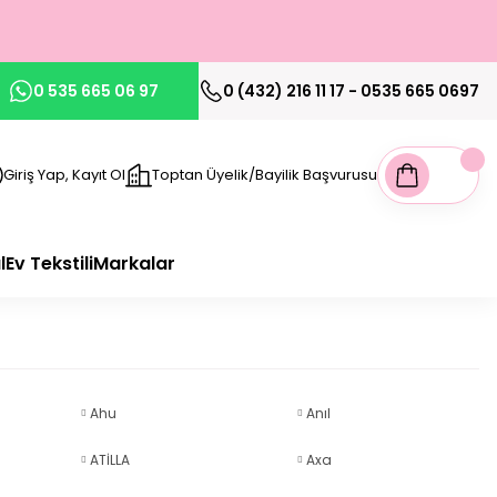
0 535 665 06 97
0 (432) 216 11 17 - 0535 665 0697
Giriş Yap, Kayıt Ol
Toptan Üyelik/Bayilik Başvurusu
l
Ev Tekstili
Markalar
Ahu
Anıl
ATİLLA
Axa