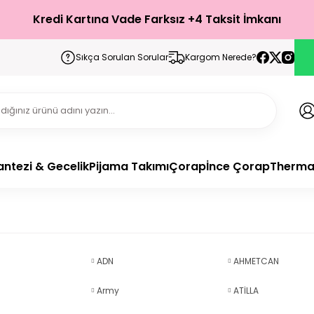
Türkiye’nin Her Yerine 1-3 İş Günü İçerisinde Teslimat!
Kredi Kartına Vade Farksız +4 Taksit İmkanı
Sıkça Sorulan Sorular
Kargom Nerede?
antezi & Gecelik
Pijama Takımı
Çorap
İnce Çorap
Therma
ADN
AHMETCAN
Army
ATİLLA