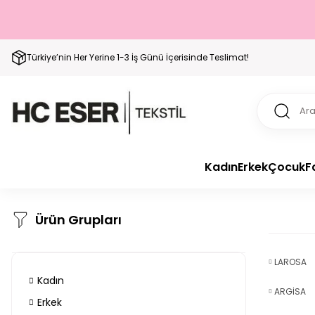
Türkiye’nin Her Yerine 1-3 İş Günü İçerisinde Teslimat!
Kadın
Erkek
Çocuk
F
Ürün Grupları
LAROSA
Kadın
ARGİSA
Erkek