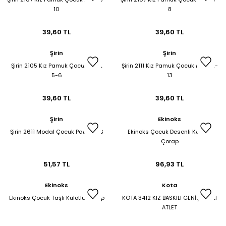
10
8
39,60 TL
39,60 TL
Şirin
Şirin
Şirin 2105 Kız Pamuk Çocuk Patik
Şirin 2111 Kız Pamuk Çocuk Patik 11-
5-6
13
39,60 TL
39,60 TL
Şirin
Ekinoks
Şirin 2611 Modal Çocuk Patik 11-13
Ekinoks Çocuk Desenli Külotlu
Çorap
51,57 TL
96,93 TL
Ekinoks
Kota
Ekinoks Çocuk Taşlı Külotlu Çorap
KOTA 3412 KIZ BASKILI GENİŞ ASKILI
ATLET