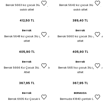
Berrak 5663 kız çocuk 3lü geniş
Berrak 5642 kız çocuk 3lü geniş
askılı atlet
askılı atlet
412,50 TL
389,40 TL
Berrak
Berrak
Berrak 5648 kız çocuk 3lü ip askılı
Berrak 5660 kız çocuk 3lü ip askılı
atlet
atlet
405,90 TL
405,90 TL
Berrak
Berrak
Berrak 5666 Kız Çocuk 3lü İp Askılı
Berrak 5651 kız çocuk 3lü ip askılı
Atlet
atlet
367,95 TL
367,95 TL
Berrak
BERMUDA
Berrak 6935 Kız Çocuk Külot
Bermuda K1840 çantalı Gözlük