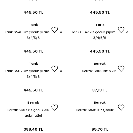
et & Büstiyer Takım
445,50 TL
445,50 TL
Tarık
Tarık
Tarık 6540 kız çocuk pijama takım
Tarık 6542 kız çocuk pijama takım
arı
3/4/5/6
3/4/5/6
445,50 TL
445,50 TL
Tarık
Berrak
Tarık 6502 kız çocuk pijama takım
Berrak 6905 kız bikini
3/4/5/6
445,50 TL
37,13 TL
Berrak
Berrak
Berrak 5657 kız çocuk 3lü geniş
Berrak 6936 Kız Çocuk Boxer
askılı atlet
389,40 TL
95,70 TL