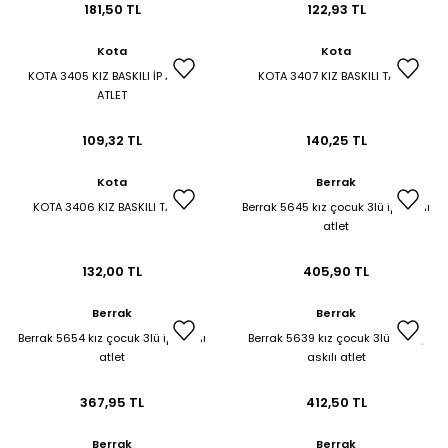
181,50 TL
122,93 TL
Kota
Kota
KOTA 3405 KIZ BASKILI İP ASKILI
KOTA 3407 KIZ BASKILI TAKIM
ATLET
109,32 TL
140,25 TL
Kota
Berrak
KOTA 3406 KIZ BASKILI TAKIM
Berrak 5645 kız çocuk 3lü ip askılı
atlet
132,00 TL
405,90 TL
Berrak
Berrak
Berrak 5654 kız çocuk 3lü ip askılı
Berrak 5639 kız çocuk 3lü geniş
atlet
askılı atlet
367,95 TL
412,50 TL
Berrak
Berrak