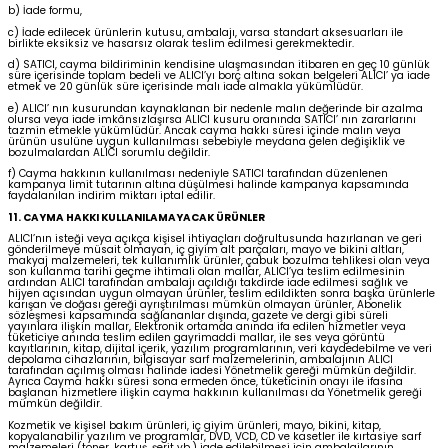
b) İade formu,
c) İade edilecek ürünlerin kutusu, ambalajı, varsa standart aksesuarları ile
birlikte eksiksiz ve hasarsız olarak teslim edilmesi gerekmektedir.
d) SATICI, cayma bildiriminin kendisine ulaşmasından itibaren en geç 10 günlük
süre içerisinde toplam bedeli ve ALICI’yı borç altına sokan belgeleri ALICI’ ya iade
etmek ve 20 günlük süre içerisinde malı iade almakla yükümlüdür.
e) ALICI’ nın kusurundan kaynaklanan bir nedenle malın değerinde bir azalma
olursa veya iade imkânsızlaşırsa ALICI kusuru oranında SATICI’ nın zararlarını
tazmin etmekle yükümlüdür. Ancak cayma hakkı süresi içinde malın veya
ürünün usulüne uygun kullanılması sebebiyle meydana gelen değişiklik ve
bozulmalardan ALICI sorumlu değildir.
f) Cayma hakkının kullanılması nedeniyle SATICI tarafından düzenlenen
kampanya limit tutarının altına düşülmesi halinde kampanya kapsamında
faydalanılan indirim miktarı iptal edilir.
11. CAYMA HAKKI KULLANILAMAYACAK ÜRÜNLER
ALICI’nın isteği veya açıkça kişisel ihtiyaçları doğrultusunda hazırlanan ve geri
gönderilmeye müsait olmayan, iç giyim alt parçaları, mayo ve bikini altları,
makyaj malzemeleri, tek kullanımlık ürünler, çabuk bozulma tehlikesi olan veya
son kullanma tarihi geçme ihtimali olan mallar, ALICI’ya teslim edilmesinin
ardından ALICI tarafından ambalajı açıldığı takdirde iade edilmesi sağlık ve
hijyen açısından uygun olmayan ürünler, teslim edildikten sonra başka ürünlerle
karışan ve doğası gereği ayrıştırılması mümkün olmayan ürünler, Abonelik
sözleşmesi kapsamında sağlananlar dışında, gazete ve dergi gibi süreli
yayınlara ilişkin mallar, Elektronik ortamda anında ifa edilen hizmetler veya
tüketiciye anında teslim edilen gayrimaddi mallar, ile ses veya görüntü
kayıtlarının, kitap, dijital içerik, yazılım programlarının, veri kaydedebilme ve veri
depolama cihazlarının, bilgisayar sarf malzemelerinin, ambalajının ALICI
tarafından açılmış olması halinde iadesi Yönetmelik gereği mümkün değildir.
Ayrıca Cayma hakkı süresi sona ermeden önce, tüketicinin onayı ile ifasına
başlanan hizmetlere ilişkin cayma hakkının kullanılması da Yönetmelik gereği
mümkün değildir.
Kozmetik ve kişisel bakım ürünleri, iç giyim ürünleri, mayo, bikini, kitap,
kopyalanabilir yazılım ve programlar, DVD, VCD, CD ve kasetler ile kırtasiye sarf
malzemeleri (toner, kartuş, şerit vb.) iade edilebilmesi için ambalajlarının