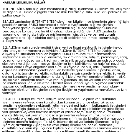
HAKLAR İLE İLGİLİ KURALLAR
INTERNET SİTESİ'nde bilgilerin korunması, gizliliği, işlenmesi-kullanımı ve iletişimler
ile diğer hususlarda aşağıda cari esasları belirtilen gizlilik kuralları-politikası ve
şartlar geçerlidir.
8.1.ALICI tarafından İNTERNET SİTESİ'nde girilen bilgilerin ve işlemlerin güvenliği için
gerekli önlemler, SATICI tarafındaki sistem altyapısında, bilgi ve işlemin
mahiyetine göre günümüz teknik imkanları ölçüsünde alınmıştır. Bununla
beraber, söz konusu bilgiler ALICI cihazından girildiğinden ALICI tarafında
korunmaları ve ilgisiz kişilerce erişilememesi için, virüs ve benzeri zararlı
uygulamalara ilişkin olanlar dahil, gerekli tedbirlerin alınması sorumluluğu
ALICI'ya aittir.
8.2. ALICI'nın sair suretle verdiği kişisel veri ve ticari elektronik iletişimlerine dair
izin-onaylarının yanısıra ve teyiden; ALICI'nın İNTERNET SİTESİ'ne üyeliği ve
alışverişleri sırasında edinilen bilgileri SATICI, C muhtelif ürün/hizmetlerin
sağlanması ve her türlü bilgilendirme, reklam-tanıtım, iletişim, promosyon, satış,
pazarlama, mağaza kartı, kredi kartı ve üyelik uygulamaları amaçlı yapılacak
elektronik ve diğer ticari-sosyal iletişimler için, belirtilenler ve halefleri nezdinde
süresiz olarak veya öngörecekleri süre ile kayda alınabilir, basılı/manyetik
arşivlerde saklanabilir, gerekli görülen hallerde güncellenebilir, paylaşılabilir,
aktarılabilir, transfer edilebilir, kullanılabilir ve sair suretlerle işlenebilir. Bu veriler
ayrıca kanunen gereken durumlarda ilgili Merci ve Mahkemelere iletilebilir. ALICI
kişisel olan-olmayan mevcut ve yeni bilgilerinin, kişisel verilerin korunması
hakkında mevzuat ile elektronik ticaret mevzuatına uygun biçimde yukarıdaki
kapsamda kullanımına, paylaşımına, işlenmesine ve kendisine ticari olan-
olmayan elektronik iletişimler ve diğer iletişimler yapılmasına muvafakat ve izin
vermiştir.
8.3. ALICI SATICI'ya belirtilen iletişim kanallarından ulaşarak veri kullanımı-
işlenmelerini ve/veya aynı kanallardan kanuni usulünce ulaşarak ya da
kendisine gönderilen elektronik iletişimlerdeki red hakkını kullanarak iletişimleri
her zaman için durdurabilir. ALICI'nın bu husustaki açık bildirimine göre, kişisel
veri işlemleri ve/veya tarafına iletişimler yasal azami süre içinde durdurulur;
ayrıca dilerse, hukuken muhafazası gerekenler ve/veya mümkün olanlar
haricindeki bilgileri, veri kayıt sisteminden silinir ya da kimliği belli olmayacak
biçimde anonim hale getirilir. ALICI isterse kişisel verilerinin işlenmesi ile ilgili
işlemler, aktarıldığı kişiler, eksik veya yanlış olması halinde düzeltilmesi,
düzeltilen bilgilerin ilgili üçüncü kişilere bildirilmesi, verilerin silinmesi veya yok
edilmesi, otomatik sistemler ile analiz edilmesi sureti ile kendisi aleyhine bir