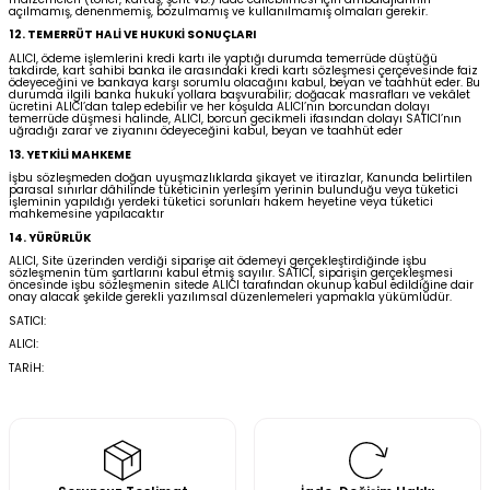
açılmamış, denenmemiş, bozulmamış ve kullanılmamış olmaları gerekir.
12. TEMERRÜT HALİ VE HUKUKİ SONUÇLARI
ALICI, ödeme işlemlerini kredi kartı ile yaptığı durumda temerrüde düştüğü
takdirde, kart sahibi banka ile arasındaki kredi kartı sözleşmesi çerçevesinde faiz
ödeyeceğini ve bankaya karşı sorumlu olacağını kabul, beyan ve taahhüt eder. Bu
durumda ilgili banka hukuki yollara başvurabilir; doğacak masrafları ve vekâlet
ücretini ALICI’dan talep edebilir ve her koşulda ALICI’nın borcundan dolayı
temerrüde düşmesi halinde, ALICI, borcun gecikmeli ifasından dolayı SATICI’nın
uğradığı zarar ve ziyanını ödeyeceğini kabul, beyan ve taahhüt eder
13. YETKİLİ MAHKEME
İşbu sözleşmeden doğan uyuşmazlıklarda şikayet ve itirazlar, Kanunda belirtilen
parasal sınırlar dâhilinde tüketicinin yerleşim yerinin bulunduğu veya tüketici
işleminin yapıldığı yerdeki tüketici sorunları hakem heyetine veya tüketici
mahkemesine yapılacaktır
14. YÜRÜRLÜK
ALICI, Site üzerinden verdiği siparişe ait ödemeyi gerçekleştirdiğinde işbu
sözleşmenin tüm şartlarını kabul etmiş sayılır. SATICI, siparişin gerçekleşmesi
öncesinde işbu sözleşmenin sitede ALICI tarafından okunup kabul edildiğine dair
onay alacak şekilde gerekli yazılımsal düzenlemeleri yapmakla yükümlüdür.
SATICI:
ALICI:
TARİH: