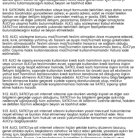
sorumlu tutamayacağını kabul, beyan ve taahhüt eder.
9.9. SATICININ, ALICI tarafından siteye kayıt formunda belirtilen veya daha sonra
kendisi tarafından güncellenen adresi, e-posta adresi, sabit ve mobil telefon
hatları ve diğer iletişim bilgileri üzerinden mektup, e-posta, SMS, telefon
görüşmesi ve diğer yollarla iletişim, pazarlama, bildirim ve diğer amaçlarla
ALICI’ya ulaşma hakkı bulunmaktadır. ALICI, işbu sözleşmeyi kabul etmekle
SATICI’nın kendisine yönelik yukarıda belirtilen iletişim faaliyetlerinde
bulunabileceğini kabul ve beyan etmektedir.
9.10. ALICI, sözleşme konusu mal/hizmeti teslim almadan önce muayene edecek;
ezik, kırık, ambalajı yırtılmış vb. hasarlı ve ayıplı mal/hizmeti kargo şirketinden
teslim almayacaktır. Teslim alınan mal/hizmetin hasarsız ve sağlam olduğu
kabul edilecektir. Teslimden sonra mal/hizmetin özenle korunması borcu, ALICI’ya
aittir. Cayma hakkı kullanılacaksa mal/hizmet kullanılmamalıdır. Fatura iade
edilmelidir.
9.11. ALICI ile sipariş esnasında kullanılan kredi kartı hamilinin aynı kişi olmaması
veya ürünün ALICI’ya tesliminden evvel, siparişte kullanılan kredi kartına ilişkin
güvenlik açığı tespit edilmesi halinde, SATICI, kredi kartı hamiline ilişkin kimlik ve
iletişim bilgilerini, siparişte kullanılan kredi kartının bir önceki aya ait ekstresini
yahut kart hamilinin bankasından kredi kartının kendisine ait olduğuna ilişkin
yazıyı ibraz etmesini ALICI’dan talep edebilir. ALICI’nın talebe konu bilgi/belgeleri
temin etmesine kadar geçecek sürede sipariş dondurulacak olup, mezkur
taleplerin 24 saat içerisinde karşılanmaması halinde ise SATICI, siparişi iptal
etme hakkını haizdir.
9.12. ALICI, SATICI’ya ait internet sitesine üye olurken verdiği kişisel ve diğer sair
bilgilerin gerçeğe uygun olduğunu, SATICI’nın bu bilgilerin gerçeğe aykırılığı
nedeniyle uğrayacağı tüm zararları, SATICI’nın ilk bildirimi üzerine derhal, nakden
ve defaten tazmin edeceğini beyan ve taahhüt eder.
9.13. ALICI, SATICI’ya ait internet sitesini kullanırken yasal mevzuat hükümlerine
riayet etmeyi ve bunları ihlal etmemeyi baştan kabul ve taahhüt eder. Aksi
takdirde, doğacak tüm hukuki ve cezai yükümlülükler tamamen ve münhasıran
ALICI’yı bağlayacaktır.
9.14. ALICI, SATICI’ya ait internet sitesini hiçbir şekilde kamu düzenini bozucu,
genel ahlaka aykırı, başkalarını rahatsız ve taciz edici şekilde, yasalara aykırı bir
amaç için, başkalarının maddi ve manevi haklarına tecavüz edecek şekilde
kullanamaz. Ayrıca, üye başkalarının hizmetleri kullanmasını önleyici veya