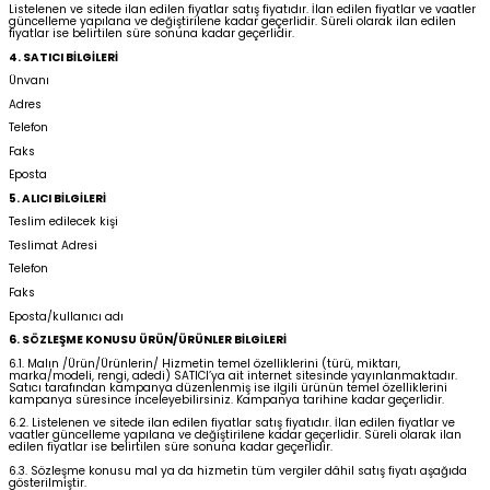
Listelenen ve sitede ilan edilen fiyatlar satış fiyatıdır. İlan edilen fiyatlar ve vaatler
güncelleme yapılana ve değiştirilene kadar geçerlidir. Süreli olarak ilan edilen
fiyatlar ise belirtilen süre sonuna kadar geçerlidir.
4. SATICI BİLGİLERİ
Ünvanı
Adres
Telefon
Faks
Eposta
5. ALICI BİLGİLERİ
Teslim edilecek kişi
Teslimat Adresi
Telefon
Faks
Eposta/kullanıcı adı
6. SÖZLEŞME KONUSU ÜRÜN/ÜRÜNLER BİLGİLERİ
6.1. Malın /Ürün/Ürünlerin/ Hizmetin temel özelliklerini (türü, miktarı,
marka/modeli, rengi, adedi) SATICI’ya ait internet sitesinde yayınlanmaktadır.
Satıcı tarafından kampanya düzenlenmiş ise ilgili ürünün temel özelliklerini
kampanya süresince inceleyebilirsiniz. Kampanya tarihine kadar geçerlidir.
6.2. Listelenen ve sitede ilan edilen fiyatlar satış fiyatıdır. İlan edilen fiyatlar ve
vaatler güncelleme yapılana ve değiştirilene kadar geçerlidir. Süreli olarak ilan
edilen fiyatlar ise belirtilen süre sonuna kadar geçerlidir.
6.3. Sözleşme konusu mal ya da hizmetin tüm vergiler dâhil satış fiyatı aşağıda
gösterilmiştir.