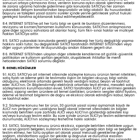
sonucun ortaya çıkmasına itiraz, verilerin kanuna aykırı olarak işlenmesi sebebi
ile zarara uğrama halinde giderilmesi gibi konularda SATICI'ya her zaman
yukarıdaki iletişim kanallarından başvurabilir ve bilgi alabilir. Bu hususlardaki
başvuru ve talepleri yasal azami süreler içinde yerine getirilecek yahut hukuki
gerekçesi tarafına açıklanarak kabul edilmeyebilecektir.
8.4. INTERNET SİTESİ'ne ait her türlü bilgi ve içerik ile bunların düzenlenmesi,
revizyonu ve kısmen/tamamen kullanımı konusunda; SATICI'nın anlaşmasına
göre diğer üçüncü sahıslara ait olanlar hariç; tüm fikri-sınai haklar ve mülkiyet
hakları SATICI'ya aittir.
8.5. SATICI yukarıdaki konularda gerekli görebileceği her türlü değişikliği yapma
hakkını saklı tutar; bu değişiklikler SATICI tarafından INTERNET SİTESİ'nden veya
diğer uygun yöntemler ile duyurulduğu andan itibaren geçerli olur.
8.6. INTERNET SİTESİ'nden ulaşılan diğer sitelerde kendilerine ait gizlilik-güvenlik
politikaları ve kullanım şartları geçerlidir, oluşabilecek ihtilaflar ile menfi
neticelerinden SATICI sorumlu değildir.
9. GENEL HÜKÜMLER
9.1. ALICI, SATICI’ya ait internet sitesinde sözleşme konusu ürünün temel nitelikleri,
satış fiyatı ve ödeme şekli ile teslimata ilişkin ön bilgileri okuyup, bilgi sahibi
olduğunu, elektronik ortamda gerekli teyidi verdiğini kabul, beyan ve taahhüt
eder. ALICI’nın; Ön Bilgilendirmeyi elektronik ortamda teyit etmesi, mesafeli satış
sözleşmesinin kurulmasından evvel, SATICI tarafından ALICI' ya verilmesi gereken
adresi, siparişi verilen ürünlere ait temel özellikleri, ürünlerin vergiler dâhil fiyatını,
ödeme ve teslimat bilgilerini de doğru ve eksiksiz olarak edindiğini kabul, beyan
ve taahhüt eder.
9.2. Sözleşme konusu her bir ürün, 30 günlük yasal süreyi aşmamak kaydı ile
ALICI' nın yerleşim yeri uzaklığına bağlı olarak internet sitesindeki ön bilgiler
kısmında belirtilen süre zarfında ALICI veya ALICI’nın gösterdiği adresteki kişi
ve/veya kuruluşa teslim edilir. Bu süre içinde ürünün ALICI’ya teslim edilememesi
durumunda, ALICI’nın sözleşmeyi feshetme hakkı saklıdır.
9.3. SATICI, Sözleşme konusu ürünü eksiksiz, siparişte belirtilen niteliklere uygun
ve varsa garanti belgeleri, kullanım kılavuzları işin gereği olan bilgi ve belgeler ile
teslim etmeyi, her türlü ayıptan arî olarak yasal mevzuat gereklerine göre
sağlam, standartlara uygun bir şekilde işi doğruluk ve dürüstlük esasları
dâhilinde ifa etmeyi, hizmet kalitesini koruyup yükseltmeyi, işin ifası sırasında