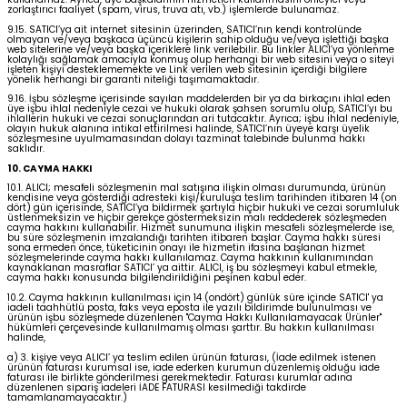
zorlaştırıcı faaliyet (spam, virus, truva atı, vb.) işlemlerde bulunamaz.
9.15. SATICI’ya ait internet sitesinin üzerinden, SATICI’nın kendi kontrolünde
olmayan ve/veya başkaca üçüncü kişilerin sahip olduğu ve/veya işlettiği başka
web sitelerine ve/veya başka içeriklere link verilebilir. Bu linkler ALICI’ya yönlenme
kolaylığı sağlamak amacıyla konmuş olup herhangi bir web sitesini veya o siteyi
işleten kişiyi desteklememekte ve Link verilen web sitesinin içerdiği bilgilere
yönelik herhangi bir garanti niteliği taşımamaktadır.
9.16. İşbu sözleşme içerisinde sayılan maddelerden bir ya da birkaçını ihlal eden
üye işbu ihlal nedeniyle cezai ve hukuki olarak şahsen sorumlu olup, SATICI’yı bu
ihlallerin hukuki ve cezai sonuçlarından ari tutacaktır. Ayrıca; işbu ihlal nedeniyle,
olayın hukuk alanına intikal ettirilmesi halinde, SATICI’nın üyeye karşı üyelik
sözleşmesine uyulmamasından dolayı tazminat talebinde bulunma hakkı
saklıdır.
10. CAYMA HAKKI
10.1. ALICI; mesafeli sözleşmenin mal satışına ilişkin olması durumunda, ürünün
kendisine veya gösterdiği adresteki kişi/kuruluşa teslim tarihinden itibaren 14 (on
dört) gün içerisinde, SATICI’ya bildirmek şartıyla hiçbir hukuki ve cezai sorumluluk
üstlenmeksizin ve hiçbir gerekçe göstermeksizin malı reddederek sözleşmeden
cayma hakkını kullanabilir. Hizmet sunumuna ilişkin mesafeli sözleşmelerde ise,
bu süre sözleşmenin imzalandığı tarihten itibaren başlar. Cayma hakkı süresi
sona ermeden önce, tüketicinin onayı ile hizmetin ifasına başlanan hizmet
sözleşmelerinde cayma hakkı kullanılamaz. Cayma hakkının kullanımından
kaynaklanan masraflar SATICI’ ya aittir. ALICI, iş bu sözleşmeyi kabul etmekle,
cayma hakkı konusunda bilgilendirildiğini peşinen kabul eder.
10.2. Cayma hakkının kullanılması için 14 (ondört) günlük süre içinde SATICI' ya
iadeli taahhütlü posta, faks veya eposta ile yazılı bildirimde bulunulması ve
ürünün işbu sözleşmede düzenlenen "Cayma Hakkı Kullanılamayacak Ürünler"
hükümleri çerçevesinde kullanılmamış olması şarttır. Bu hakkın kullanılması
halinde,
a) 3. kişiye veya ALICI’ ya teslim edilen ürünün faturası, (İade edilmek istenen
ürünün faturası kurumsal ise, iade ederken kurumun düzenlemiş olduğu iade
faturası ile birlikte gönderilmesi gerekmektedir. Faturası kurumlar adına
düzenlenen sipariş iadeleri İADE FATURASI kesilmediği takdirde
tamamlanamayacaktır.)