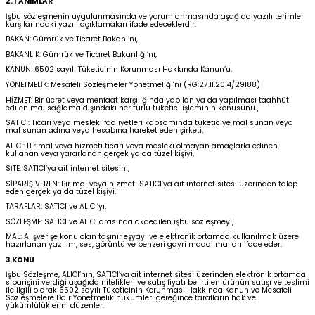
2.TANIMLAR
et & Büstiyer Takım
İşbu sözleşmenin uygulanmasında ve yorumlanmasında aşağıda yazılı terimler
karşılarındaki yazılı açıklamaları ifade edeceklerdir.
BAKAN: Gümrük ve Ticaret Bakanı’nı,
BAKANLIK: Gümrük ve Ticaret Bakanlığı’nı,
KANUN: 6502 sayılı Tüketicinin Korunması Hakkında Kanun’u,
arı
YÖNETMELİK: Mesafeli Sözleşmeler Yönetmeliği’ni (RG:27.11.2014/29188)
HİZMET: Bir ücret veya menfaat karşılığında yapılan ya da yapılması taahhüt
edilen mal sağlama dışındaki her türlü tüketici işleminin konusunu ,
SATICI: Ticari veya mesleki faaliyetleri kapsamında tüketiciye mal sunan veya
mal sunan adına veya hesabına hareket eden şirketi,
ALICI: Bir mal veya hizmeti ticari veya mesleki olmayan amaçlarla edinen,
kullanan veya yararlanan gerçek ya da tüzel kişiyi,
SİTE: SATICI’ya ait internet sitesini,
SİPARİŞ VEREN: Bir mal veya hizmeti SATICI’ya ait internet sitesi üzerinden talep
eden gerçek ya da tüzel kişiyi,
TARAFLAR: SATICI ve ALICI’yı,
SÖZLEŞME: SATICI ve ALICI arasında akdedilen işbu sözleşmeyi,
MAL: Alışverişe konu olan taşınır eşyayı ve elektronik ortamda kullanılmak üzere
hazırlanan yazılım, ses, görüntü ve benzeri gayri maddi malları ifade eder.
3.KONU
İşbu Sözleşme, ALICI’nın, SATICI’ya ait internet sitesi üzerinden elektronik ortamda
siparişini verdiği aşağıda nitelikleri ve satış fiyatı belirtilen ürünün satışı ve teslimi
ile ilgili olarak 6502 sayılı Tüketicinin Korunması Hakkında Kanun ve Mesafeli
Sözleşmelere Dair Yönetmelik hükümleri gereğince tarafların hak ve
yükümlülüklerini düzenler.