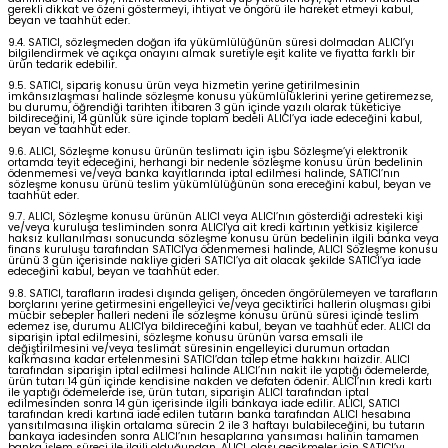
gerekli dikkat ve özeni göstermeyi, ihtiyat ve öngörü ile hareket etmeyi kabul,
beyan ve taahhüt eder.
9.4. SATICI, sözleşmeden doğan ifa yükümlülüğünün süresi dolmadan ALICI’yı
bilgilendirmek ve açıkça onayını almak suretiyle eşit kalite ve fiyatta farklı bir
ürün tedarik edebilir.
9.5. SATICI, sipariş konusu ürün veya hizmetin yerine getirilmesinin
imkânsızlaşması halinde sözleşme konusu yükümlülüklerini yerine getiremezse,
bu durumu, öğrendiği tarihten itibaren 3 gün içinde yazılı olarak tüketiciye
bildireceğini, 14 günlük süre içinde toplam bedeli ALICI’ya iade edeceğini kabul,
beyan ve taahhüt eder.
9.6. ALICI, Sözleşme konusu ürünün teslimatı için işbu Sözleşme’yi elektronik
ortamda teyit edeceğini, herhangi bir nedenle sözleşme konusu ürün bedelinin
ödenmemesi ve/veya banka kayıtlarında iptal edilmesi halinde, SATICI’nın
sözleşme konusu ürünü teslim yükümlülüğünün sona ereceğini kabul, beyan ve
taahhüt eder.
9.7. ALICI, Sözleşme konusu ürünün ALICI veya ALICI’nın gösterdiği adresteki kişi
ve/veya kuruluşa tesliminden sonra ALICI'ya ait kredi kartının yetkisiz kişilerce
haksız kullanılması sonucunda sözleşme konusu ürün bedelinin ilgili banka veya
finans kuruluşu tarafından SATICI'ya ödenmemesi halinde, ALICI Sözleşme konusu
ürünü 3 gün içerisinde nakliye gideri SATICI’ya ait olacak şekilde SATICI’ya iade
edeceğini kabul, beyan ve taahhüt eder.
9.8. SATICI, tarafların iradesi dışında gelişen, önceden öngörülemeyen ve tarafların
borçlarını yerine getirmesini engelleyici ve/veya geciktirici hallerin oluşması gibi
mücbir sebepler halleri nedeni ile sözleşme konusu ürünü süresi içinde teslim
edemez ise, durumu ALICI'ya bildireceğini kabul, beyan ve taahhüt eder. ALICI da
siparişin iptal edilmesini, sözleşme konusu ürünün varsa emsali ile
değiştirilmesini ve/veya teslimat süresinin engelleyici durumun ortadan
kalkmasına kadar ertelenmesini SATICI’dan talep etme hakkını haizdir. ALICI
tarafından siparişin iptal edilmesi halinde ALICI’nın nakit ile yaptığı ödemelerde,
ürün tutarı 14 gün içinde kendisine nakden ve defaten ödenir. ALICI’nın kredi kartı
ile yaptığı ödemelerde ise, ürün tutarı, siparişin ALICI tarafından iptal
edilmesinden sonra 14 gün içerisinde ilgili bankaya iade edilir. ALICI, SATICI
tarafından kredi kartına iade edilen tutarın banka tarafından ALICI hesabına
yansıtılmasına ilişkin ortalama sürecin 2 ile 3 haftayı bulabileceğini, bu tutarın
bankaya iadesinden sonra ALICI’nın hesaplarına yansıması halinin tamamen
banka işlem süreci ile ilgili olduğundan, ALICI, olası gecikmeler için SATICI’yı