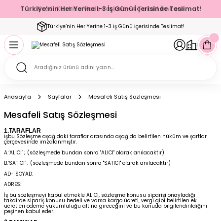
Türkiye’nin Her Yerine 1-3 İş Günü İçerisinde Teslimat!
Kredi Kartına Vade Farksız +4 Taksit İmkanı
Geri Dön
Geri Dön
Geri Dön
Geri Dön
Geri Dön
Geri Dön
Geri Dön
Geri Dön
Geri Dön
Türkiye’nin Her Yerine 1-3 İş Günü İçerisinde Teslimat!
ecelik
ımı
ecelik Setler
Takımı
Modelleri
akımı
Anasayfa
Sayfalar
Mesafeli Satış Sözleşmesi
arı
Takımı
Altı Çorap
Mesafeli Satış Sözleşmesi
1.TARAFLAR
 Takımı
İşbu Sözleşme aşağıdaki taraflar arasında aşağıda belirtilen hüküm ve şartlar
çerçevesinde imzalanmıştır.
A.‘ALICI’ ; (sözleşmede bundan sonra "ALICI" olarak anılacaktır)
B.‘SATICI’ ; (sözleşmede bundan sonra "SATICI" olarak anılacaktır)
AD- SOYAD:
mı
ADRES:
İş bu sözleşmeyi kabul etmekle ALICI, sözleşme konusu siparişi onayladığı
takdirde sipariş konusu bedeli ve varsa kargo ücreti, vergi gibi belirtilen ek
ücretleri ödeme yükümlülüğü altına gireceğini ve bu konuda bilgilendirildiğini
peşinen kabul eder.