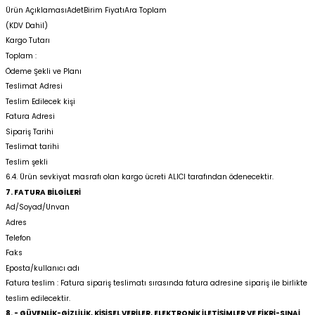
Ürün AçıklamasıAdetBirim FiyatıAra Toplam
(KDV Dahil)
Kargo Tutarı
Toplam :
Ödeme Şekli ve Planı
Teslimat Adresi
Teslim Edilecek kişi
Fatura Adresi
Sipariş Tarihi
Teslimat tarihi
Teslim şekli
6.4. Ürün sevkiyat masrafı olan kargo ücreti ALICI tarafından ödenecektir.
7. FATURA BİLGİLERİ
Ad/Soyad/Unvan
Adres
Telefon
Faks
Eposta/kullanıcı adı
Fatura teslim : Fatura sipariş teslimatı sırasında fatura adresine sipariş ile birlikte
teslim edilecektir.
8. - GÜVENLİK-GİZLİLİK, KİŞİSEL VERİLER, ELEKTRONİK İLETİŞİMLER VE FİKRİ-SINAİ