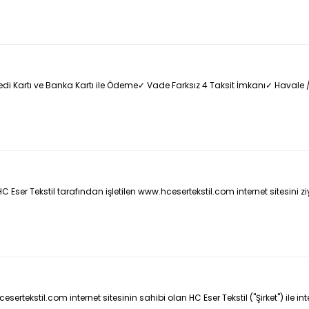
di Kartı ve Banka Kartı ile Ödeme✓ Vade Farksız 4 Taksit İmkanı✓ Havale / E
 Eser Tekstil tarafından işletilen www.hcesertekstil.com internet sitesini zi
ertekstil.com internet sitesinin sahibi olan HC Eser Tekstil ("Şirket") ile in