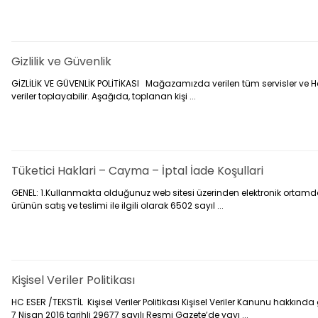
Gizlilik ve Güvenlik
GİZLİLİK VE GÜVENLİK POLİTİKASI Mağazamızda verilen tüm servisler ve Hc Ese
veriler toplayabilir. Aşağıda, toplanan kişi ...
Tüketici Haklari – Cayma – İptal İade Koşullari
GENEL: 1.Kullanmakta olduğunuz web sitesi üzerinden elektronik ortamda si
ürünün satış ve teslimi ile ilgili olarak 6502 sayıl ...
Kişisel Veriler Politikası
HC ESER /TEKSTİL Kişisel Veriler Politikası Kişisel Veriler Kanunu hakkın
7 Nisan 2016 tarihli 29677 sayılı Resmi Gazete’de yayı ...