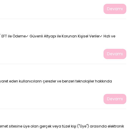
Devamı
FT ile Ödeme✓ Güvenli Altyapı ile Korunan Kişisel Veriler✓ Hızlı ve
Devamı
yaret eden kullanıcıların çerezler ve benzeri teknolojiler hakkında
Devamı
ternet sitesine üye olan gerçek veya tüzel kişi ("Üye") arasında elektronik