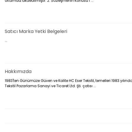
ortamda akdedilmiştir. 2. Sözleşmenin Konusu İ ...
Satıcı Marka Yetki Belgeleri
...
Hakkımızda
1983'ten Günümüze Güven ve Kalite HC Eser Tekstil, temelleri 1983 yılında
Tekstil Pazarlama Sanayi ve Ticaret Ltd. Şti. çatısı ...