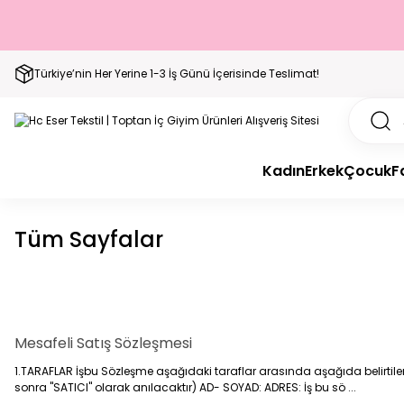
Türkiye’nin Her Yerine 1-3 İş Günü İçerisinde Teslimat!
Kadın
Erkek
Çocuk
F
Tüm Sayfalar
Mesafeli Satış Sözleşmesi
1.TARAFLAR İşbu Sözleşme aşağıdaki taraflar arasında aşağıda belirtile
sonra "SATICI" olarak anılacaktır) AD- SOYAD: ADRES: İş bu sö ...