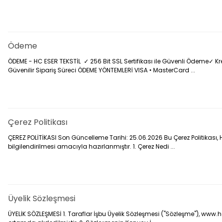
Ödeme
ÖDEME - HC ESER TEKSTİL ✓ 256 Bit SSL Sertifikası ile Güvenli Ödeme✓ Kre
Güvenilir Sipariş Süreci ÖDEME YÖNTEMLERİ VISA • MasterCard ...
Çerez Politikası
ÇEREZ POLİTİKASI Son Güncelleme Tarihi: 25.06.2026 Bu Çerez Politikası, HC
bilgilendirilmesi amacıyla hazırlanmıştır. 1. Çerez Nedi ...
Üyelik Sözleşmesi
ÜYELİK SÖZLEŞMESİ 1. Taraflar İşbu Üyelik Sözleşmesi ("Sözleşme"), www.hces