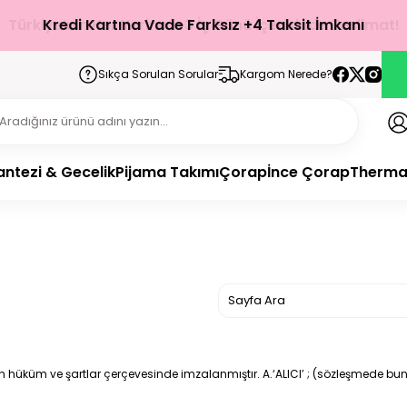
Türkiye’nin Her Yerine 1-3 İş Günü İçerisinde Teslimat!
Kredi Kartına Vade Farksız +4 Taksit İmkanı
Sıkça Sorulan Sorular
Kargom Nerede?
antezi & Gecelik
Pijama Takımı
Çorap
İnce Çorap
Therma
n hüküm ve şartlar çerçevesinde imzalanmıştır. A.‘ALICI’ ; (sözleşmede bun