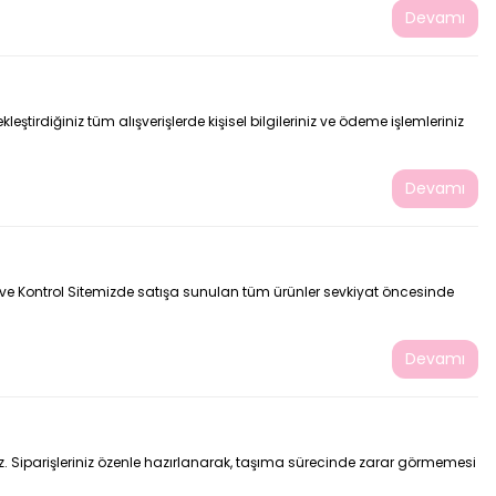
Devamı
eştirdiğiniz tüm alışverişlerde kişisel bilgileriniz ve ödeme işlemleriniz
Devamı
si ve Kontrol Sitemizde satışa sunulan tüm ürünler sevkiyat öncesinde
Devamı
ayız. Siparişleriniz özenle hazırlanarak, taşıma sürecinde zarar görmemesi