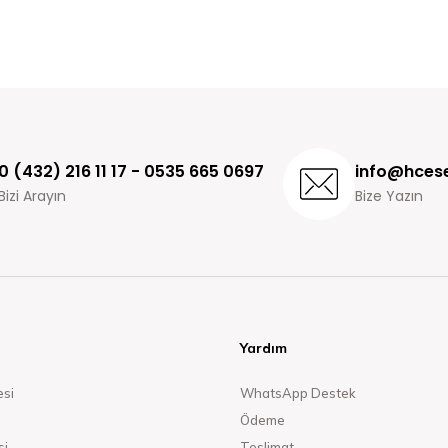
0 (432) 216 11 17 - 0535 665 0697
info@hcese
Bizi Arayın
Bize Yazın
Yardım
esi
WhatsApp Destek
Ödeme
si
Teslimat