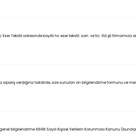
r Tekstil adresinde kayıtlı hc eser tekstil. san. ve tic. ltd.şti firmamıza ait
pariş verdiğiniz takdirde, size sunulan ön bilgilendirme formunu ve mesafeli
da genel bilgilendirme 6698 Sayılı Kişisel Verilerin Korunması Kanunu (bund