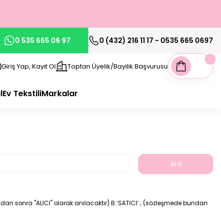
0 535 665 06 97
0 (432) 216 11 17 - 0535 665 0697
Giriş Yap, Kayıt Ol
Toptan Üyelik/Bayilik Başvurusu
l
Ev Tekstili
Markalar
dan sonra "ALICI" olarak anılacaktır) B.‘SATICI’ ; (sözleşmede bundan