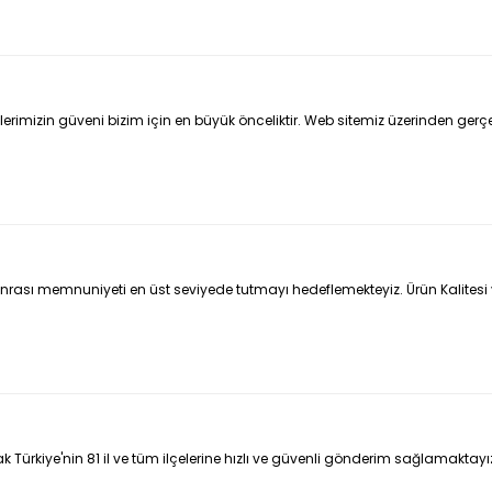
ilerimizin güveni bizim için en büyük önceliktir. Web sitemiz üzerinden gerçekl
ş sonrası memnuniyeti en üst seviyede tutmayı hedeflemekteyiz. Ürün Kalite
arak Türkiye'nin 81 il ve tüm ilçelerine hızlı ve güvenli gönderim sağlamakt