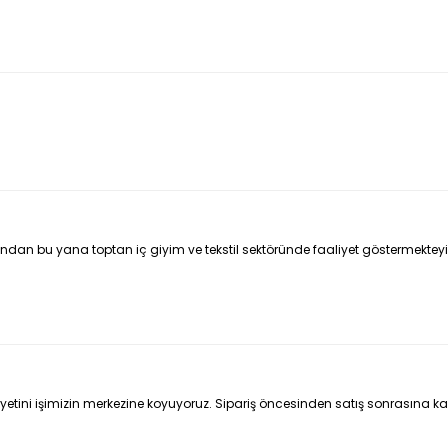
ılından bu yana toptan iç giyim ve tekstil sektöründe faaliyet göstermekteyiz
iyetini işimizin merkezine koyuyoruz. Sipariş öncesinden satış sonrasına ka