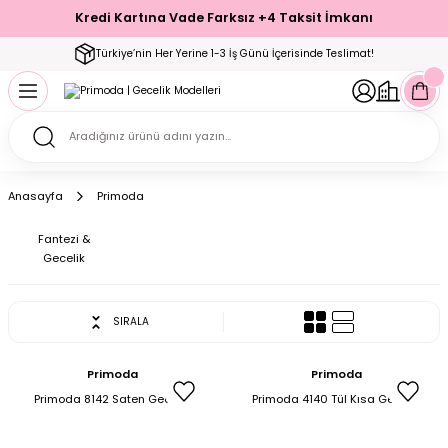
Türkiye’nin Her Yerine 1-3 İş Günü İçerisinde Teslimat!
Kredi Kartına Vade Farksız +4 Taksit İmkanı
Geri Dön
Geri Dön
Geri Dön
Geri Dön
Geri Dön
Geri Dön
Geri Dön
Geri Dön
Geri Dön
Türkiye’nin Her Yerine 1-3 İş Günü İçerisinde Teslimat!
ecelik
ımı
ecelik Setler
Takımı
Modelleri
akımı
Anasayfa
Primoda
arı
Takımı
Altı Çorap
Fantezi &
Gecelik
 Takımı
SIRALA
mı
Primoda
Primoda
Primoda 8142 Saten Gecelik
Primoda 4140 Tül Kısa Gecelik