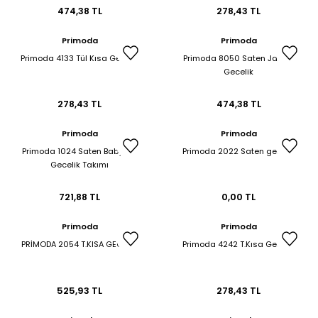
474,38 TL
278,43 TL
et & Büstiyer Takım
Primoda
Primoda
Primoda 4133 Tül Kısa Gecelik
Primoda 8050 Saten Jakarlı
Gecelik
arı
278,43 TL
474,38 TL
Primoda
Primoda
Primoda 1024 Saten Babydoll
Primoda 2022 Saten gecelik
Gecelik Takımı
721,88 TL
0,00 TL
Primoda
Primoda
PRİMODA 2054 T.KISA GECELİK
Primoda 4242 T.Kısa Gecelik
525,93 TL
278,43 TL