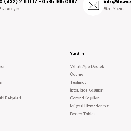
0 (432) 216 11 17 - 0535 665 0697
info@hcese
Bizi Arayın
Bize Yazın
Yardım
esi
WhatsApp Destek
Ödeme
si
Teslimat
İptal, İade Koşulları
ki Belgeleri
Garanti Koşulları
Müşteri Hizmetlerimiz
Beden Tablosu