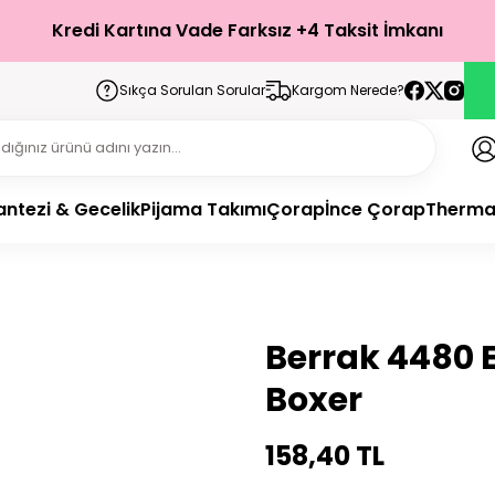
Kredi Kartına Vade Farksız +4 Taksit İmkanı
Sıkça Sorulan Sorular
Kargom Nerede?
antezi & Gecelik
Pijama Takımı
Çorap
İnce Çorap
Therma
Berrak 4480 
Boxer
158,40 TL