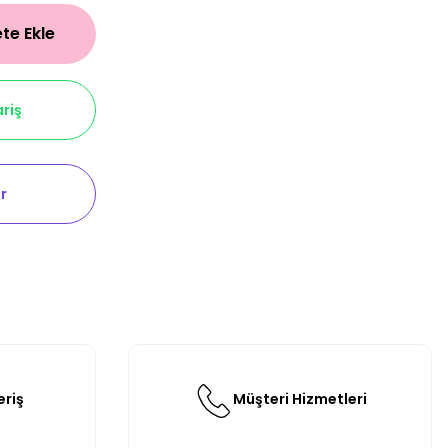
te Ekle
riş
r
eriş
Müşteri Hizmetleri