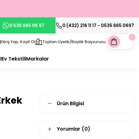
0 535 665 06 97
0 (432) 216 11 17 - 0535 665 0697
Giriş Yap, Kayıt Ol
Toptan Üyelik/Bayilik Başvurusu
l
Ev Tekstili
Markalar
Erkek
Ürün Bilgisi
Yorumlar (0)