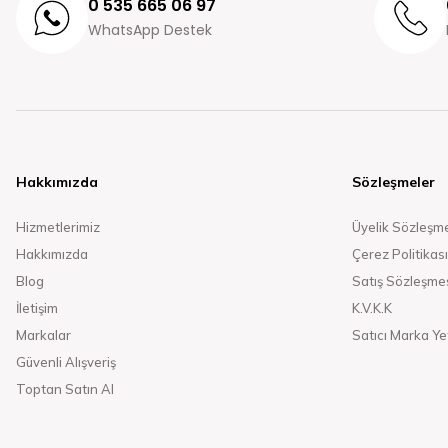
0 535 665 06 97
WhatsApp Destek
Hakkımızda
Sözleşmeler
Hizmetlerimiz
Üyelik Sözleşm
Hakkımızda
Çerez Politikası
Blog
Satış Sözleşme
İletişim
K.V.K.K
Markalar
Satıcı Marka Yet
Güvenli Alışveriş
Toptan Satın Al