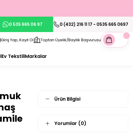
0 535 665 06 97
0 (432) 216 11 17 - 0535 665 0697
Giriş Yap, Kayıt Ol
Toptan Üyelik/Bayilik Başvurusu
l
Ev Tekstili
Markalar
Pamuk
Ürün Bilgisi
maş
amile
Yorumlar (0)