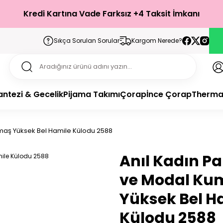
Kredi Kartına Vade Farksız +4 Taksit İmkanı
Sıkça Sorulan Sorular
Kargom Nerede?
antezi & Gecelik
Pijama Takımı
Çorap
İnce Çorap
Therma
maş Yüksek Bel Hamile Külodu 2588
Anıl Kadın 
ve Modal Ku
Yüksek Bel H
Külodu 2588