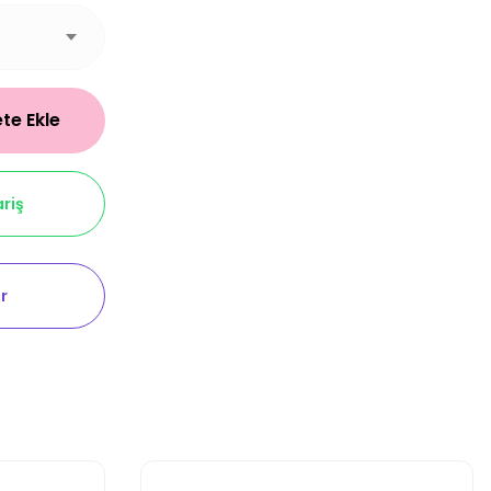
te Ekle
riş
r