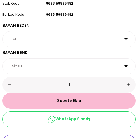
Stok Kodu
8698158996492
et & Büstiyer Takım
Barkod Kodu
8698158996492
BAYAN BEDEN
arı
BAYAN RENK
Sepete Ekle
WhatsApp Sipariş