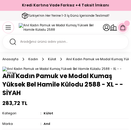
Kredi Kartına Vade Farksız +4 Taksit İmkanı
Geri Dön
Geri Dön
Geri Dön
Geri Dön
Geri Dön
Geri Dön
Geri Dön
Geri Dön
Geri Dön
Türkiye’nin Her Yerine 1-3 İş Günü İçerisinde Teslimat!
ecelik
ımı
ecelik Setler
Takımı
Modelleri
akımı
Anasayfa
Kadın
Külot
Anıl Kadın Pamuk ve Modal Kumaş Yükse
arı
Takımı
Altı Çorap
Anıl Kadın Pamuk ve Modal Kumaş
 Takımı
Yüksek Bel Hamile Külodu 2588 - XL - -
SİYAH
283,72 TL
mı
Kategori
Külot
Marka
Anıl