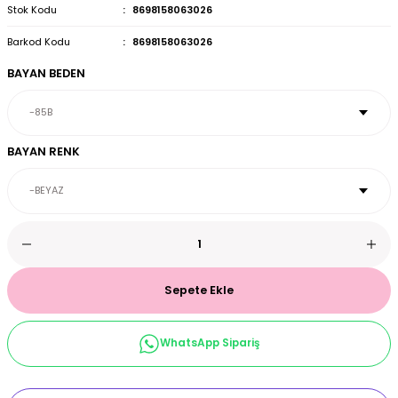
Stok Kodu
8698158063026
et & Büstiyer Takım
Barkod Kodu
8698158063026
BAYAN BEDEN
arı
BAYAN RENK
Sepete Ekle
WhatsApp Sipariş