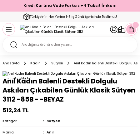
Kredi Kartına Vade Farksız +4 Taksit İmkanı
Geri Dön
Geri Dön
Geri Dön
Geri Dön
Geri Dön
Geri Dön
Geri Dön
Geri Dön
Geri Dön
Türkiye’nin Her Yerine 1-3 İş Günü İçerisinde Teslimat!
ecelik
ımı
ecelik Setler
Takımı
Modelleri
akımı
Anasayfa
Kadın
Sütyen
Anıl Kadın Balenli Destekli Dolgulu As
arı
Takımı
Altı Çorap
Anıl Kadın Balenli Destekli Dolgulu
 Takımı
Askıları Çıkabilen Günlük Klasik Sütyen
3112 -85B - -BEYAZ
512,24 TL
mı
Kategori
Sütyen
Marka
Anıl