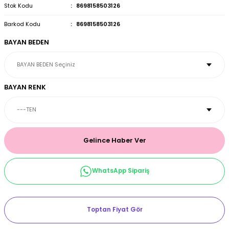
Stok Kodu
8698158503126
et & Büstiyer Takım
Barkod Kodu
8698158503126
BAYAN BEDEN
arı
BAYAN RENK
Gelince Haber Ver
WhatsApp Sipariş
Toptan Fiyat Gör