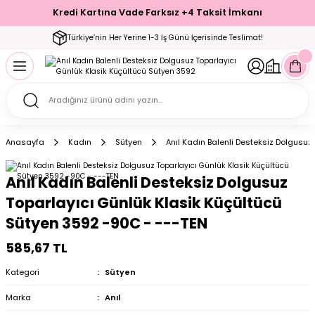
Kredi Kartına Vade Farksız +4 Taksit İmkanı
Geri Dön
Geri Dön
Geri Dön
Geri Dön
Geri Dön
Geri Dön
Geri Dön
Geri Dön
Geri Dön
Türkiye’nin Her Yerine 1-3 İş Günü İçerisinde Teslimat!
ecelik
ımı
ecelik Setler
Takımı
Modelleri
akımı
Anasayfa
Kadın
Sütyen
Anıl Kadın Balenli Desteksiz Dolgusuz
arı
Takımı
Altı Çorap
Anıl Kadın Balenli Desteksiz Dolgusuz
 Takımı
Toparlayıcı Günlük Klasik Küçültücü
Sütyen 3592 -90C - ---TEN
585,67 TL
mı
Kategori
Sütyen
Marka
Anıl