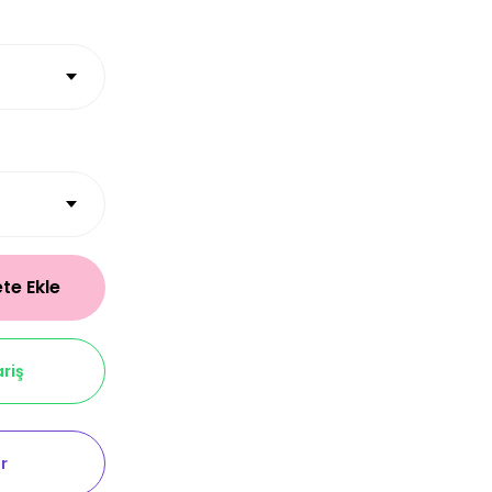
te Ekle
riş
r