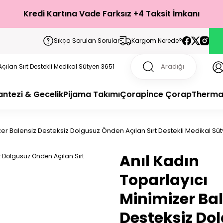
Kredi Kartına Vade Farksız +4 Taksit İmkanı
Sıkça Sorulan Sorular
Kargom Nerede?
antezi & Gecelik
Pijama Takımı
Çorap
İnce Çorap
Therma
izer Balensiz Desteksiz Dolgusuz Önden Açılan Sırt Destekli Medikal Sü
Anıl Kadın
Toparlayıcı
Minimizer Bal
Desteksiz Do