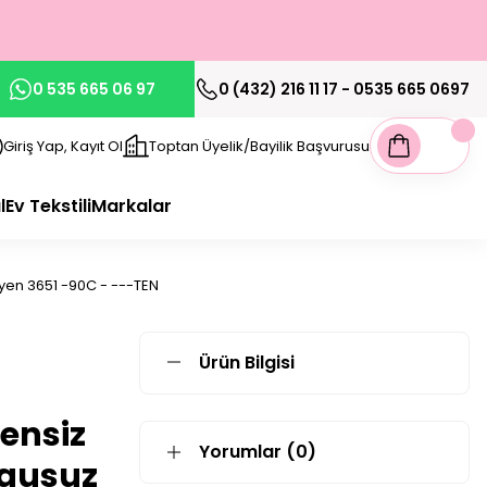
0 535 665 06 97
0 (432) 216 11 17 - 0535 665 0697
Giriş Yap, Kayıt Ol
Toptan Üyelik/Bayilik Başvurusu
l
Ev Tekstili
Markalar
tyen 3651 -90C - ---TEN
Ürün Bilgisi
ensiz
Yorumlar (0)
lgusuz