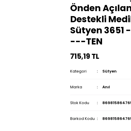
Önden Açılan 
Destekli Medi
Sütyen 3651 
---TEN
715,19 TL
Kategori
Sütyen
Marka
Anıl
Stok Kodu
86981586476
Barkod Kodu
86981586476