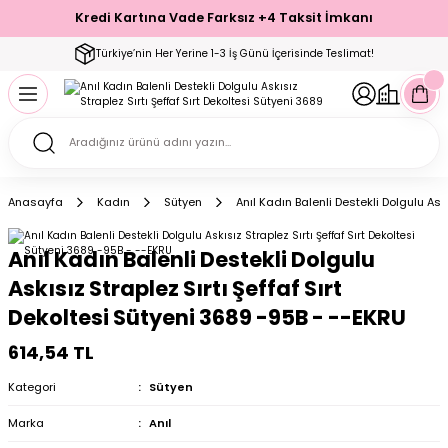
Kredi Kartına Vade Farksız +4 Taksit İmkanı
Geri Dön
Geri Dön
Geri Dön
Geri Dön
Geri Dön
Geri Dön
Geri Dön
Geri Dön
Geri Dön
Türkiye’nin Her Yerine 1-3 İş Günü İçerisinde Teslimat!
ecelik
ımı
ecelik Setler
Takımı
Modelleri
akımı
Anasayfa
Kadın
Sütyen
Anıl Kadın Balenli Destekli Dolgulu Ask
arı
Takımı
Altı Çorap
Anıl Kadın Balenli Destekli Dolgulu
 Takımı
Askısız Straplez Sırtı Şeffaf Sırt
Dekoltesi Sütyeni 3689 -95B - --EKRU
614,54 TL
mı
Kategori
Sütyen
Marka
Anıl