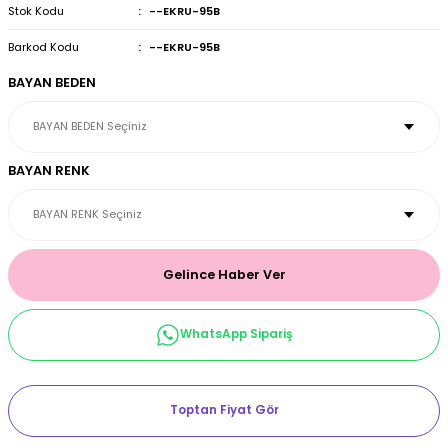
Stok Kodu
--EKRU-95B
et & Büstiyer Takım
Barkod Kodu
--EKRU-95B
BAYAN BEDEN
arı
BAYAN RENK
Gelince Haber Ver
WhatsApp Sipariş
Toptan Fiyat Gör