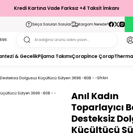
Kredi Kartına Vade Farksız +4 Taksit İmkanı
Sıkça Sorulan Sorular
Kargom Nerede?
antezi & Gecelik
Pijama Takımı
Çorap
İnce Çorap
Therma
li Desteksiz Dolgusuz Küçültücü Sütyen 3696 -80B - -SİYAH
Anıl Kadın
Toparlayıcı B
Desteksiz Do
Küçültücü S