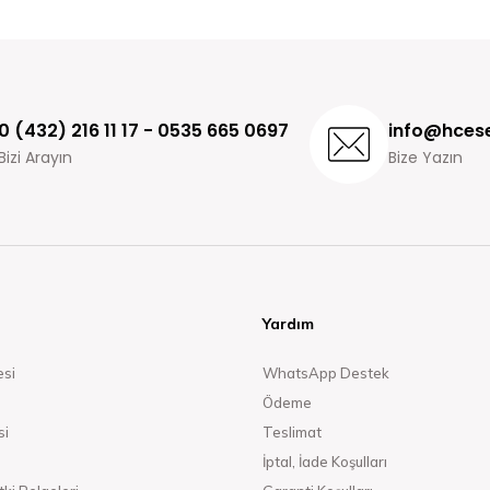
0 (432) 216 11 17 - 0535 665 0697
info@hcese
Bizi Arayın
Bize Yazın
Yardım
esi
WhatsApp Destek
Ödeme
si
Teslimat
İptal, İade Koşulları