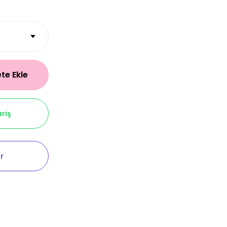
te Ekle
riş
r