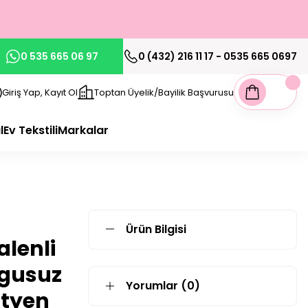
0 535 665 06 97
0 (432) 216 11 17 - 0535 665 0697
Giriş Yap, Kayıt Ol
Toptan Üyelik/Bayilik Başvurusu
l
Ev Tekstili
Markalar
Ürün Bilgisi
alenli
lgusuz
Yorumlar (0)
ütyen