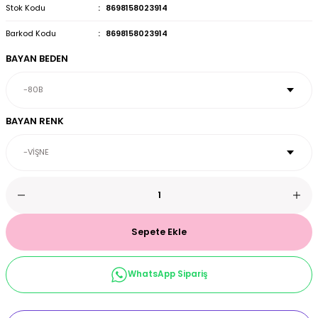
Stok Kodu
8698158023914
et & Büstiyer Takım
Barkod Kodu
8698158023914
BAYAN BEDEN
arı
BAYAN RENK
Sepete Ekle
WhatsApp Sipariş