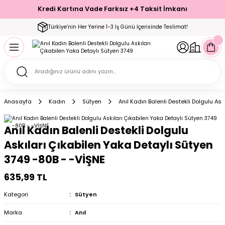
Kredi Kartına Vade Farksız +4 Taksit İmkanı
Geri Dön
Geri Dön
Geri Dön
Geri Dön
Geri Dön
Geri Dön
Geri Dön
Geri Dön
Geri Dön
Türkiye’nin Her Yerine 1-3 İş Günü İçerisinde Teslimat!
ecelik
ımı
ecelik Setler
Takımı
Modelleri
akımı
Anasayfa
Kadın
Sütyen
Anıl Kadın Balenli Destekli Dolgulu As
arı
Takımı
Altı Çorap
Anıl Kadın Balenli Destekli Dolgulu
 Takımı
Askıları Çıkabilen Yaka Detaylı Sütyen
3749 -80B - -VİŞNE
635,99 TL
mı
Kategori
Sütyen
Marka
Anıl