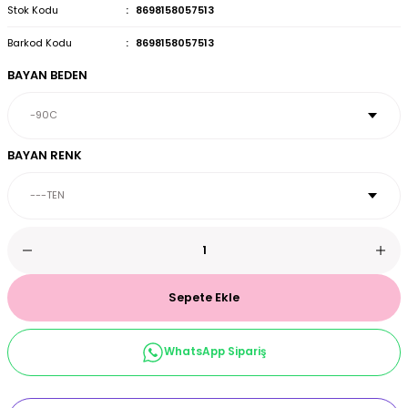
Stok Kodu
8698158057513
et & Büstiyer Takım
Barkod Kodu
8698158057513
BAYAN BEDEN
arı
BAYAN RENK
Sepete Ekle
WhatsApp Sipariş