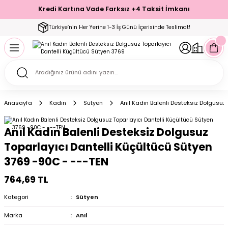
Kredi Kartına Vade Farksız +4 Taksit İmkanı
Geri Dön
Geri Dön
Geri Dön
Geri Dön
Geri Dön
Geri Dön
Geri Dön
Geri Dön
Geri Dön
Türkiye’nin Her Yerine 1-3 İş Günü İçerisinde Teslimat!
ecelik
ımı
ecelik Setler
Takımı
Modelleri
akımı
Anasayfa
Kadın
Sütyen
Anıl Kadın Balenli Desteksiz Dolgusuz
arı
Takımı
Altı Çorap
Anıl Kadın Balenli Desteksiz Dolgusuz
 Takımı
Toparlayıcı Dantelli Küçültücü Sütyen
3769 -90C - ---TEN
764,69 TL
mı
Kategori
Sütyen
Marka
Anıl