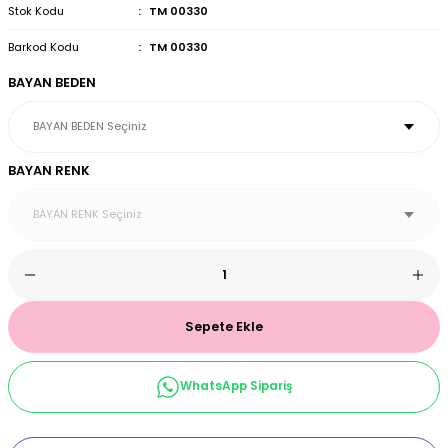
Stok Kodu
TM 00330
et & Büstiyer Takım
Barkod Kodu
TM 00330
BAYAN BEDEN
arı
BAYAN RENK
Sepete Ekle
WhatsApp Sipariş