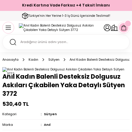
Kredi Kartına Vade Farksız +4 Taksit İmkanı
Geri Dön
Geri Dön
Geri Dön
Geri Dön
Geri Dön
Geri Dön
Geri Dön
Geri Dön
Geri Dön
Türkiye’nin Her Yerine 1-3 İş Günü İçerisinde Teslimat!
ecelik
ımı
ecelik Setler
Takımı
Modelleri
akımı
Anasayfa
Kadın
Sütyen
Anıl Kadın Balenli Desteksiz Dolgusuz 
arı
Takımı
Altı Çorap
Anıl Kadın Balenli Desteksiz Dolgusuz
 Takımı
Askıları Çıkabilen Yaka Detaylı Sütyen
3772
530,40 TL
mı
Kategori
Sütyen
Marka
Anıl