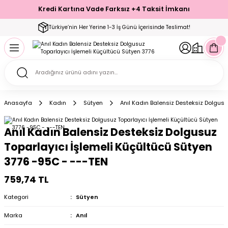
Kredi Kartına Vade Farksız +4 Taksit İmkanı
Geri Dön
Geri Dön
Geri Dön
Geri Dön
Geri Dön
Geri Dön
Geri Dön
Geri Dön
Geri Dön
Türkiye’nin Her Yerine 1-3 İş Günü İçerisinde Teslimat!
ecelik
ımı
ecelik Setler
Takımı
Modelleri
akımı
Anasayfa
Kadın
Sütyen
Anıl Kadın Balensiz Desteksiz Dolgusu
arı
Takımı
Altı Çorap
Anıl Kadın Balensiz Desteksiz Dolgusuz
 Takımı
Toparlayıcı İşlemeli Küçültücü Sütyen
3776 -95C - ---TEN
759,74 TL
mı
Kategori
Sütyen
Marka
Anıl