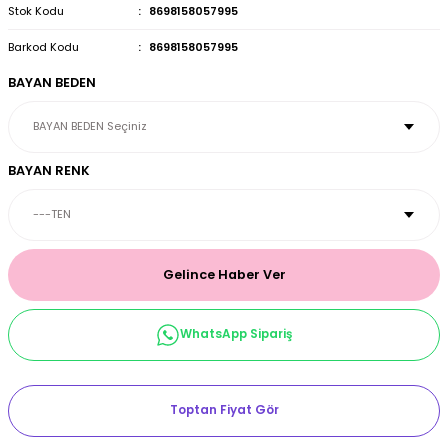
Stok Kodu
8698158057995
et & Büstiyer Takım
Barkod Kodu
8698158057995
BAYAN BEDEN
arı
BAYAN RENK
Gelince Haber Ver
WhatsApp Sipariş
Toptan Fiyat Gör