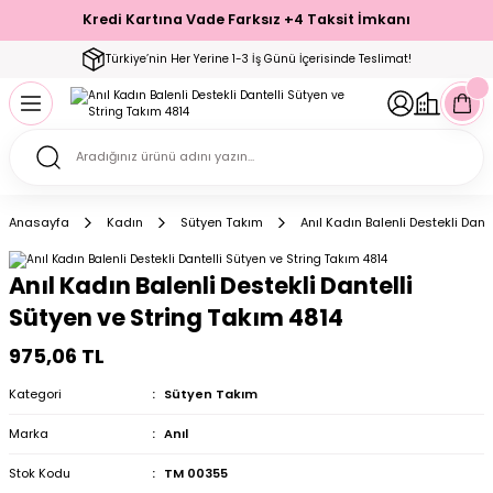
Kredi Kartına Vade Farksız +4 Taksit İmkanı
Geri Dön
Geri Dön
Geri Dön
Geri Dön
Geri Dön
Geri Dön
Geri Dön
Geri Dön
Geri Dön
Türkiye’nin Her Yerine 1-3 İş Günü İçerisinde Teslimat!
ecelik
ımı
ecelik Setler
Takımı
Modelleri
akımı
Anasayfa
Kadın
Sütyen Takım
Anıl Kadın Balenli Destekli Dant
arı
Takımı
Altı Çorap
Anıl Kadın Balenli Destekli Dantelli
 Takımı
Sütyen ve String Takım 4814
975,06 TL
Kategori
Sütyen Takım
mı
Marka
Anıl
Stok Kodu
TM 00355