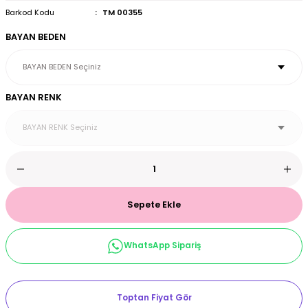
Barkod Kodu
TM 00355
et & Büstiyer Takım
BAYAN BEDEN
arı
BAYAN RENK
Sepete Ekle
WhatsApp Sipariş
Toptan Fiyat Gör