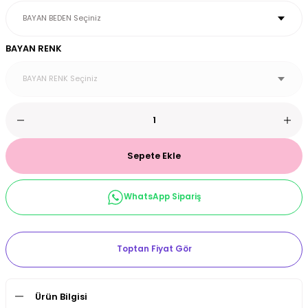
et & Büstiyer Takım
BAYAN RENK
arı
Sepete Ekle
WhatsApp Sipariş
Toptan Fiyat Gör
Ürün Bilgisi