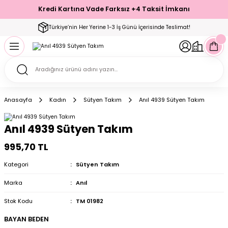
Kredi Kartına Vade Farksız +4 Taksit İmkanı
Geri Dön
Geri Dön
Geri Dön
Geri Dön
Geri Dön
Geri Dön
Geri Dön
Geri Dön
Geri Dön
Türkiye’nin Her Yerine 1-3 İş Günü İçerisinde Teslimat!
ecelik
ımı
ecelik Setler
Takımı
Modelleri
akımı
Anasayfa
Kadın
Sütyen Takım
Anıl 4939 Sütyen Takım
arı
Takımı
Altı Çorap
Anıl 4939 Sütyen Takım
 Takımı
995,70 TL
Kategori
Sütyen Takım
Marka
Anıl
mı
Stok Kodu
TM 01982
BAYAN BEDEN