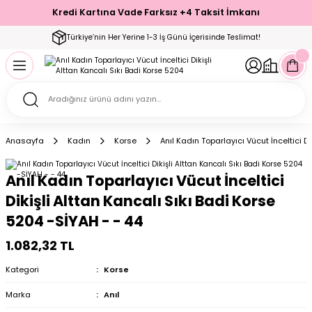
Kredi Kartına Vade Farksız +4 Taksit İmkanı
Geri Dön
Geri Dön
Geri Dön
Geri Dön
Geri Dön
Geri Dön
Geri Dön
Geri Dön
Geri Dön
Türkiye’nin Her Yerine 1-3 İş Günü İçerisinde Teslimat!
ecelik
ımı
ecelik Setler
Takımı
Modelleri
akımı
Anasayfa
Kadın
Korse
Anıl Kadın Toparlayıcı Vücut İnceltici D
arı
Takımı
Altı Çorap
Anıl Kadın Toparlayıcı Vücut İnceltici
 Takımı
Dikişli Alttan Kancalı Sıkı Badi Korse
5204 -SİYAH - - 44
1.082,32 TL
mı
Kategori
Korse
Marka
Anıl