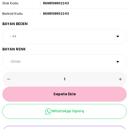
Stok Kodu
8698158802243
et & Büstiyer Takım
Barkod Kodu
8698158802243
BAYAN BEDEN
arı
BAYAN RENK
Sepete Ekle
WhatsApp Sipariş