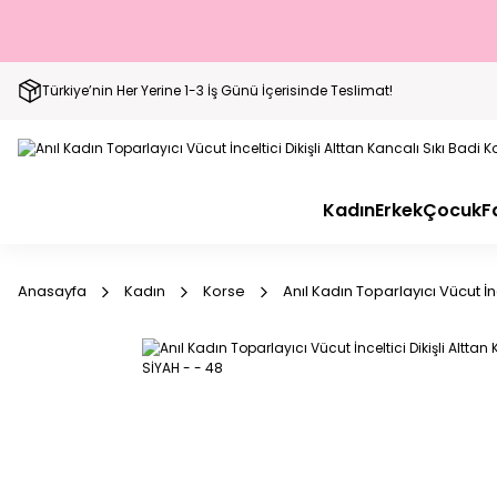
Türkiye’nin Her Yerine 1-3 İş Günü İçerisinde Teslimat!
Kadın
Erkek
Çocuk
F
Anasayfa
Kadın
Korse
Anıl Kadın Toparlayıcı Vücut İnc