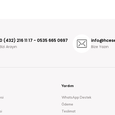
0 (432) 216 11 17 - 0535 665 0697
info@hcese
Bizi Arayın
Bize Yazın
Yardım
esi
WhatsApp Destek
Ödeme
si
Teslimat