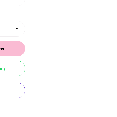
Ver
riş
r