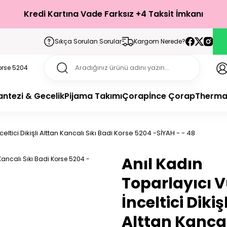
Kredi Kartına Vade Farksız +4 Taksit İmkanı
Sıkça Sorulan Sorular
Kargom Nerede?
antezi & Gecelik
Pijama Takımı
Çorap
İnce Çorap
Therma
eltici Dikişli Alttan Kancalı Sıkı Badi Korse 5204 -SİYAH - - 48
Anıl Kadın
Toparlayıcı 
İnceltici Dikişl
Alttan Kancal