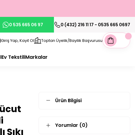
0 535 665 06 97
0 (432) 216 11 17 - 0535 665 0697
Giriş Yap, Kayıt Ol
Toptan Üyelik/Bayilik Başvurusu
l
Ev Tekstili
Markalar
Ürün Bilgisi
Vücut
i
Yorumlar (0)
ı Sıkı