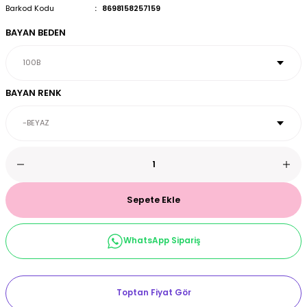
Barkod Kodu
8698158257159
et & Büstiyer Takım
BAYAN BEDEN
arı
BAYAN RENK
Sepete Ekle
WhatsApp Sipariş
Toptan Fiyat Gör