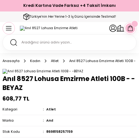
Kredi Kartına Vade Farksız +4 Taksit İmkanı
Geri Dön
Geri Dön
Geri Dön
Geri Dön
Geri Dön
Geri Dön
Geri Dön
Geri Dön
Geri Dön
Türkiye’nin Her Yerine 1-3 İş Günü İçerisinde Teslimat!
ecelik
ımı
ecelik Setler
Takımı
Modelleri
akımı
Anasayfa
Kadın
Atlet
Anıl 8527 Lohusa Emzirme Atleti 100B - 
arı
Takımı
Altı Çorap
Anıl 8527 Lohusa Emzirme Atleti 100B - -
 Takımı
BEYAZ
608,77 TL
Kategori
Atlet
mı
Marka
Anıl
Stok Kodu
8698158257159