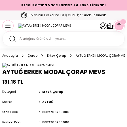
Kredi Kartına Vade Farksız +4 Taksit İmkanı
Geri Dön
Geri Dön
Geri Dön
Geri Dön
Geri Dön
Geri Dön
Geri Dön
Geri Dön
Geri Dön
Türkiye’nin Her Yerine 1-3 İş Günü İçerisinde Teslimat!
ecelik
ımı
ecelik Setler
Takımı
Modelleri
akımı
Anasayfa
Çorap
Erkek Çorap
AYTUĞ ERKEK MODAL ÇORAP ME
arı
Takımı
Altı Çorap
AYTUĞ ERKEK MODAL ÇORAP MEVS
 Takımı
131,18 TL
Kategori
Erkek Çorap
Marka
AYTUĞ
mı
Stok Kodu
8682708230006
Barkod Kodu
8682708230006