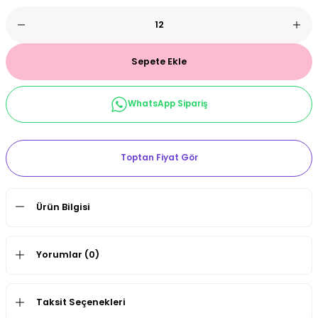
et & Büstiyer Takım
Sepete Ekle
arı
WhatsApp Sipariş
Toptan Fiyat Gör
Ürün Bilgisi
Yorumlar (0)
Taksit Seçenekleri