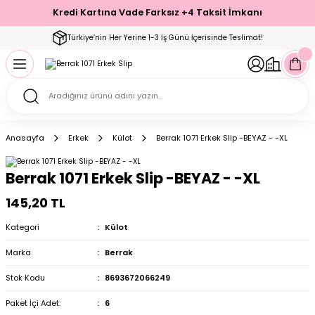
Kredi Kartına Vade Farksız +4 Taksit İmkanı
Geri Dön
Geri Dön
Geri Dön
Geri Dön
Geri Dön
Geri Dön
Geri Dön
Geri Dön
Geri Dön
Türkiye’nin Her Yerine 1-3 İş Günü İçerisinde Teslimat!
ecelik
ımı
ecelik Setler
Takımı
Modelleri
akımı
Anasayfa
Erkek
Külot
Berrak 1071 Erkek Slip -BEYAZ - -XL
arı
Takımı
Altı Çorap
Berrak 1071 Erkek Slip -BEYAZ - -XL
 Takımı
145,20 TL
Kategori
Külot
Marka
Berrak
mı
Stok Kodu
8693672066249
Paket İçi Adet:
6