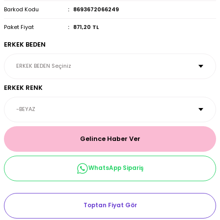
Barkod Kodu
8693672066249
et & Büstiyer Takım
Paket Fiyat
871,20 TL
ERKEK BEDEN
arı
ERKEK RENK
Gelince Haber Ver
WhatsApp Sipariş
Toptan Fiyat Gör