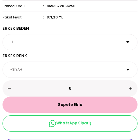
Barkod Kodu
8693672066256
et & Büstiyer Takım
Paket Fiyat
871,20 TL
ERKEK BEDEN
arı
ERKEK RENK
Sepete Ekle
WhatsApp Sipariş