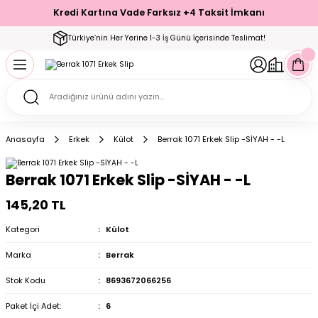
Kredi Kartına Vade Farksız +4 Taksit İmkanı
Geri Dön
Geri Dön
Geri Dön
Geri Dön
Geri Dön
Geri Dön
Geri Dön
Geri Dön
Geri Dön
Türkiye’nin Her Yerine 1-3 İş Günü İçerisinde Teslimat!
ecelik
ımı
ecelik Setler
Takımı
Modelleri
akımı
Anasayfa
Erkek
Külot
Berrak 1071 Erkek Slip -SİYAH - -L
arı
Takımı
Altı Çorap
Berrak 1071 Erkek Slip -SİYAH - -L
 Takımı
145,20 TL
Kategori
Külot
Marka
Berrak
mı
Stok Kodu
8693672066256
Paket İçi Adet:
6