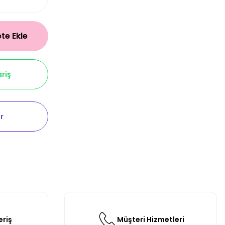
te Ekle
riş
r
eriş
Müşteri Hizmetleri