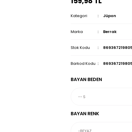
159,98 TL
Kategori
Jüpon
Marka
Berrak
Stok Kodu
86936721980
Barkod Kodu
86936721980
BAYAN BEDEN
BAYAN RENK