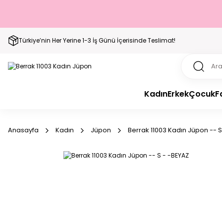
Türkiye’nin Her Yerine 1-3 İş Günü İçerisinde Teslimat!
Kadın
Erkek
Çocuk
F
Anasayfa
Kadın
Jüpon
Berrak 11003 Kadın Jüpon -- 