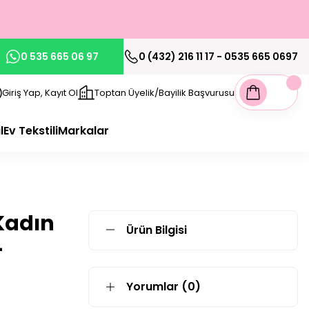
0 535 665 06 97
0 (432) 216 11 17 - 0535 665 0697
Giriş Yap, Kayıt Ol
Toptan Üyelik/Bayilik Başvurusu
l
Ev Tekstili
Markalar
Kadın
Ürün Bilgisi
-
Yorumlar (0)