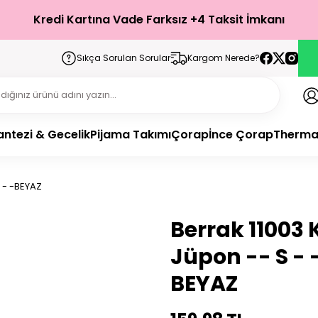
Kredi Kartına Vade Farksız +4 Taksit İmkanı
Sıkça Sorulan Sorular
Kargom Nerede?
antezi & Gecelik
Pijama Takımı
Çorap
İnce Çorap
Therma
S - -BEYAZ
Berrak 11003 
Jüpon -- S - 
BEYAZ