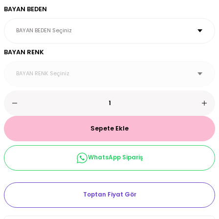
BAYAN BEDEN
et & Büstiyer Takım
BAYAN RENK
arı
Sepete Ekle
WhatsApp Sipariş
Toptan Fiyat Gör