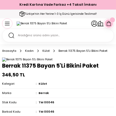
Kredi Kartına Vade Farksız +4 Taksit İmkanı
Geri Dön
Geri Dön
Geri Dön
Geri Dön
Geri Dön
Geri Dön
Geri Dön
Geri Dön
Geri Dön
Türkiye’nin Her Yerine 1-3 İş Günü İçerisinde Teslimat!
ecelik
ımı
ecelik Setler
Takımı
Modelleri
akımı
Anasayfa
Kadın
Külot
Berrak 11375 Bayan 5'Li Bikini Paket
arı
Takımı
Altı Çorap
Berrak 11375 Bayan 5'Li Bikini Paket
 Takımı
346,50 TL
Kategori
Külot
Marka
Berrak
mı
Stok Kodu
TM 00046
Barkod Kodu
TM 00046