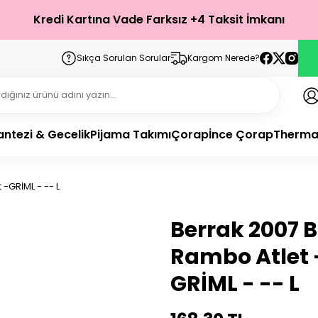
Kredi Kartına Vade Farksız +4 Taksit İmkanı
Sıkça Sorulan Sorular
Kargom Nerede?
antezi & Gecelik
Pijama Takımı
Çorap
İnce Çorap
Therma
-GRİML - -- L
Berrak 2007 
Rambo Atlet 
GRİML - -- L