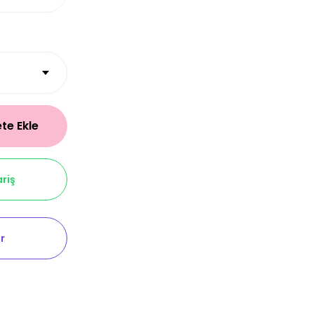
te Ekle
riş
r