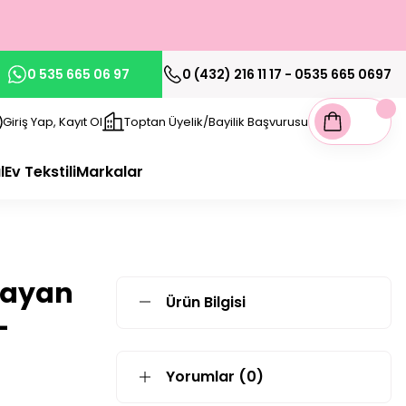
0 535 665 06 97
0 (432) 216 11 17 - 0535 665 0697
Giriş Yap, Kayıt Ol
Toptan Üyelik/Bayilik Başvurusu
l
Ev Tekstili
Markalar
Bayan
Ürün Bilgisi
-
Yorumlar (0)