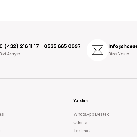
0 (432) 216 11 17 - 0535 665 0697
info@hcese
Bizi Arayın
Bize Yazın
Yardım
esi
WhatsApp Destek
Ödeme
si
Teslimat