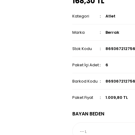
168,30 TL
Kategori
Atlet
Marka
Berrak
Stok Kodu
86936721275
Paket İçi Adet:
6
Barkod Kodu
86936721275
Paket Fiyat
1.009,80 TL
BAYAN BEDEN