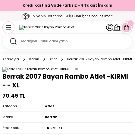
Kredi Kartına Vade Farksız +4 Taksit İmkanı
Geri Dön
Geri Dön
Geri Dön
Geri Dön
Geri Dön
Geri Dön
Geri Dön
Geri Dön
Geri Dön
Türkiye’nin Her Yerine 1-3 İş Günü İçerisinde Teslimat!
ecelik
ımı
ecelik Setler
Takımı
Modelleri
akımı
Anasayfa
Kadın
Atlet
Berrak 2007 Bayan Rambo Atlet -KIRMI - 
arı
Takımı
Altı Çorap
Berrak 2007 Bayan Rambo Atlet -KIRMI
 Takımı
- - XL
70,49 TL
Kategori
Atlet
mı
Marka
Berrak
Stok Kodu
-KIRMI-XL