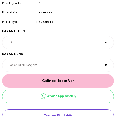
Paket İçi Adet:
6
et & Büstiyer Takım
Barkod Kodu
-KIRMI-XL
Paket Fiyat
422,94 TL
BAYAN BEDEN
arı
BAYAN RENK
Gelince Haber Ver
WhatsApp Sipariş
Toptan Fiyat Gör