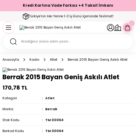
Kredi Kartına Vade Farksız +4 Taksit İmkanı
Geri Dön
Geri Dön
Geri Dön
Geri Dön
Geri Dön
Geri Dön
Geri Dön
Geri Dön
Geri Dön
Türkiye’nin Her Yerine 1-3 İş Günü İçerisinde Teslimat!
ecelik
ımı
ecelik Setler
Takımı
Modelleri
akımı
Anasayfa
Kadın
Atlet
Berrak 2015 Bayan Geniş Askılı Atlet
arı
Takımı
Altı Çorap
Berrak 2015 Bayan Geniş Askılı Atlet
 Takımı
170,78 TL
Kategori
Atlet
Marka
Berrak
mı
Stok Kodu
TM 00064
Barkod Kodu
TM 00064