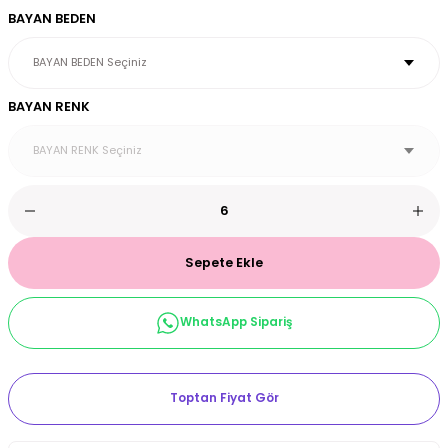
BAYAN BEDEN
et & Büstiyer Takım
BAYAN RENK
arı
Sepete Ekle
WhatsApp Sipariş
Toptan Fiyat Gör