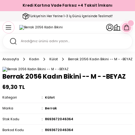
Kredi Kartına Vade Farksız +4 Taksit İmkanı
Geri Dön
Geri Dön
Geri Dön
Geri Dön
Geri Dön
Geri Dön
Geri Dön
Geri Dön
Geri Dön
Türkiye’nin Her Yerine 1-3 İş Günü İçerisinde Teslimat!
ecelik
ımı
ecelik Setler
Takımı
Modelleri
akımı
Anasayfa
Kadın
Külot
Berrak 2056 Kadın Bikini -- M - -BEYAZ
arı
Takımı
Altı Çorap
Berrak 2056 Kadın Bikini -- M - -BEYAZ
 Takımı
69,30 TL
Kategori
Külot
Marka
Berrak
mı
Stok Kodu
8693672046364
Barkod Kodu
8693672046364