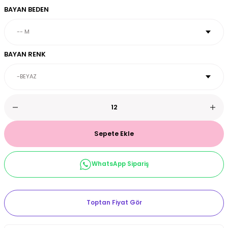
BAYAN BEDEN
et & Büstiyer Takım
BAYAN RENK
arı
Sepete Ekle
WhatsApp Sipariş
Toptan Fiyat Gör