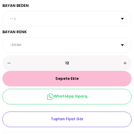
BAYAN BEDEN
et & Büstiyer Takım
BAYAN RENK
arı
Sepete Ekle
WhatsApp Sipariş
Toptan Fiyat Gör