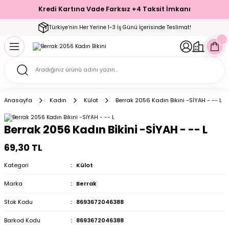
Kredi Kartına Vade Farksız +4 Taksit İmkanı
Geri Dön
Geri Dön
Geri Dön
Geri Dön
Geri Dön
Geri Dön
Geri Dön
Geri Dön
Geri Dön
Türkiye’nin Her Yerine 1-3 İş Günü İçerisinde Teslimat!
ecelik
ımı
ecelik Setler
Takımı
Modelleri
akımı
Anasayfa
Kadın
Külot
Berrak 2056 Kadın Bikini -SİYAH - -- L
arı
Takımı
Altı Çorap
Berrak 2056 Kadın Bikini -SİYAH - -- L
 Takımı
69,30 TL
Kategori
Külot
Marka
Berrak
mı
Stok Kodu
8693672046388
Barkod Kodu
8693672046388