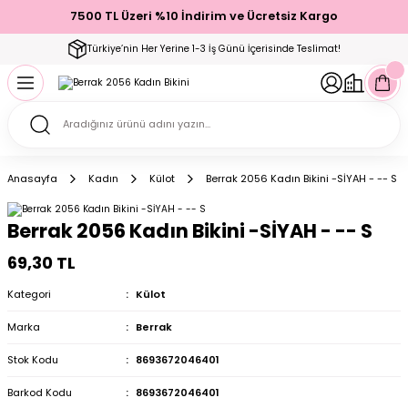
7500 TL Üzeri %10 İndirim ve Ücretsiz Kargo
Geri Dön
Geri Dön
Geri Dön
Geri Dön
Geri Dön
Geri Dön
Geri Dön
Geri Dön
Geri Dön
Türkiye’nin Her Yerine 1-3 İş Günü İçerisinde Teslimat!
ecelik
ımı
ecelik Setler
Takımı
Modelleri
akımı
Anasayfa
Kadın
Külot
Berrak 2056 Kadın Bikini -SİYAH - -- S
arı
Takımı
Altı Çorap
Berrak 2056 Kadın Bikini -SİYAH - -- S
 Takımı
69,30 TL
Kategori
Külot
Marka
Berrak
mı
Stok Kodu
8693672046401
Barkod Kodu
8693672046401