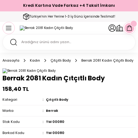
Kredi Kartına Vade Farksız +4 Taksit İmkanı
Geri Dön
Geri Dön
Geri Dön
Geri Dön
Geri Dön
Geri Dön
Geri Dön
Geri Dön
Geri Dön
Türkiye’nin Her Yerine 1-3 İş Günü İçerisinde Teslimat!
ecelik
ımı
ecelik Setler
Takımı
Modelleri
akımı
Anasayfa
Kadın
Çıtçıtlı Body
Berrak 2081 Kadın Çıtçıtlı Body
arı
Takımı
Altı Çorap
Berrak 2081 Kadın Çıtçıtlı Body
 Takımı
158,40 TL
Kategori
Çıtçıtlı Body
Marka
Berrak
mı
Stok Kodu
TM 00080
Barkod Kodu
TM 00080