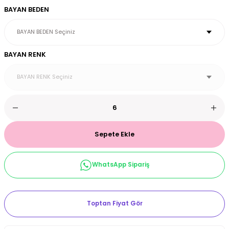
BAYAN BEDEN
et & Büstiyer Takım
BAYAN RENK
arı
Sepete Ekle
WhatsApp Sipariş
Toptan Fiyat Gör