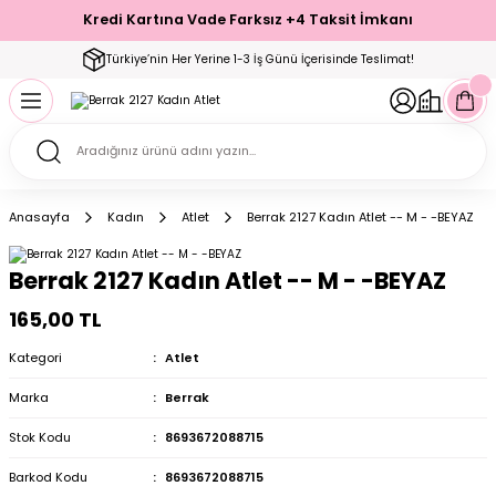
Kredi Kartına Vade Farksız +4 Taksit İmkanı
Geri Dön
Geri Dön
Geri Dön
Geri Dön
Geri Dön
Geri Dön
Geri Dön
Geri Dön
Geri Dön
Türkiye’nin Her Yerine 1-3 İş Günü İçerisinde Teslimat!
ecelik
ımı
ecelik Setler
Takımı
Modelleri
akımı
Anasayfa
Kadın
Atlet
Berrak 2127 Kadın Atlet -- M - -BEYAZ
arı
Takımı
Altı Çorap
Berrak 2127 Kadın Atlet -- M - -BEYAZ
 Takımı
165,00 TL
Kategori
Atlet
Marka
Berrak
mı
Stok Kodu
8693672088715
Barkod Kodu
8693672088715