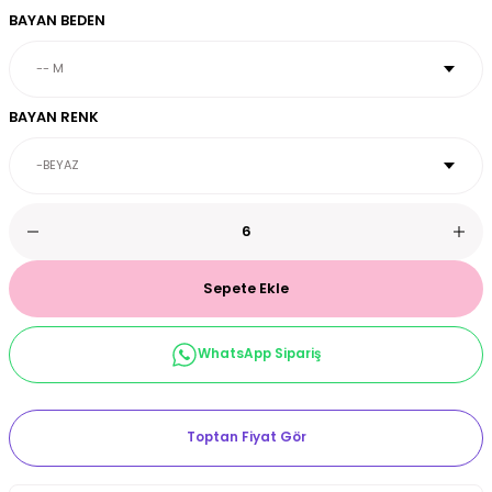
BAYAN BEDEN
et & Büstiyer Takım
BAYAN RENK
arı
Sepete Ekle
WhatsApp Sipariş
Toptan Fiyat Gör