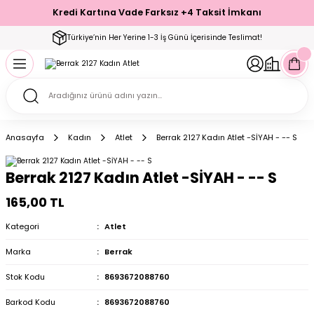
Kredi Kartına Vade Farksız +4 Taksit İmkanı
Geri Dön
Geri Dön
Geri Dön
Geri Dön
Geri Dön
Geri Dön
Geri Dön
Geri Dön
Geri Dön
Türkiye’nin Her Yerine 1-3 İş Günü İçerisinde Teslimat!
ecelik
ımı
ecelik Setler
Takımı
Modelleri
akımı
Anasayfa
Kadın
Atlet
Berrak 2127 Kadın Atlet -SİYAH - -- S
arı
Takımı
Altı Çorap
Berrak 2127 Kadın Atlet -SİYAH - -- S
 Takımı
165,00 TL
Kategori
Atlet
Marka
Berrak
mı
Stok Kodu
8693672088760
Barkod Kodu
8693672088760