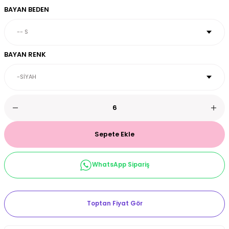
BAYAN BEDEN
et & Büstiyer Takım
BAYAN RENK
arı
Sepete Ekle
WhatsApp Sipariş
Toptan Fiyat Gör