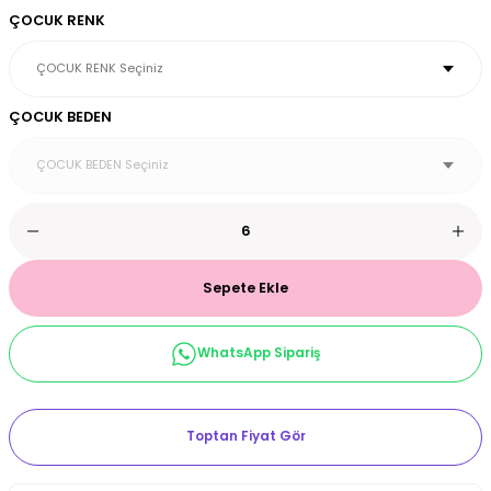
ÇOCUK RENK
et & Büstiyer Takım
ÇOCUK BEDEN
arı
Sepete Ekle
WhatsApp Sipariş
Toptan Fiyat Gör