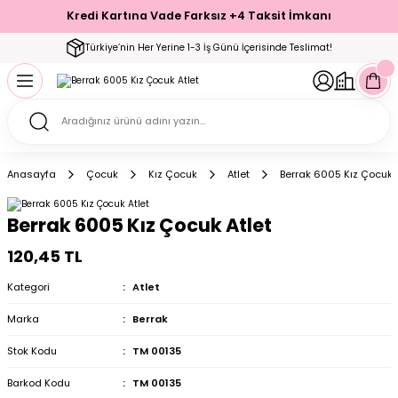
Kredi Kartına Vade Farksız +4 Taksit İmkanı
Geri Dön
Geri Dön
Geri Dön
Geri Dön
Geri Dön
Geri Dön
Geri Dön
Geri Dön
Geri Dön
Türkiye’nin Her Yerine 1-3 İş Günü İçerisinde Teslimat!
ecelik
ımı
ecelik Setler
Takımı
Modelleri
akımı
Anasayfa
Çocuk
Kız Çocuk
Atlet
Berrak 6005 Kız Çocuk A
arı
Takımı
Altı Çorap
Berrak 6005 Kız Çocuk Atlet
 Takımı
120,45 TL
Kategori
Atlet
Marka
Berrak
mı
Stok Kodu
TM 00135
Barkod Kodu
TM 00135