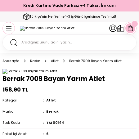
Kredi Kartına Vade Farksız +4 Taksit İmkanı
Geri Dön
Geri Dön
Geri Dön
Geri Dön
Geri Dön
Geri Dön
Geri Dön
Geri Dön
Geri Dön
Türkiye’nin Her Yerine 1-3 İş Günü İçerisinde Teslimat!
ecelik
ımı
ecelik Setler
Takımı
Modelleri
akımı
Anasayfa
Kadın
Atlet
Berrak 7009 Bayan Yarım Atlet
arı
Takımı
Altı Çorap
Berrak 7009 Bayan Yarım Atlet
 Takımı
158,90 TL
Kategori
Atlet
Marka
Berrak
mı
Stok Kodu
TM 00144
Paket İçi Adet:
6