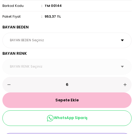
Barkod Kodu
TM 00144
et & Büstiyer Takım
Paket Fiyat
953,37 TL
BAYAN BEDEN
arı
BAYAN RENK
Sepete Ekle
WhatsApp Sipariş