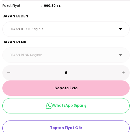
Paket Fiyat
960,30 TL
et & Büstiyer Takım
BAYAN BEDEN
arı
BAYAN RENK
Sepete Ekle
WhatsApp Sipariş
Toptan Fiyat Gör