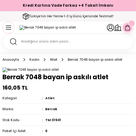
Kredi Kartına Vade Farksız +4 Taksit İmkanı
Geri Dön
Geri Dön
Geri Dön
Geri Dön
Geri Dön
Geri Dön
Geri Dön
Geri Dön
Geri Dön
Türkiye’nin Her Yerine 1-3 İş Günü İçerisinde Teslimat!
ecelik
ımı
ecelik Setler
Takımı
Modelleri
akımı
Anasayfa
Kadın
Atlet
Berrak 7048 bayan ip askılı atlet
arı
Takımı
Altı Çorap
Berrak 7048 bayan ip askılı atlet
 Takımı
160,05 TL
Kategori
Atlet
Marka
Berrak
mı
Stok Kodu
TM 01941
Paket İçi Adet:
6