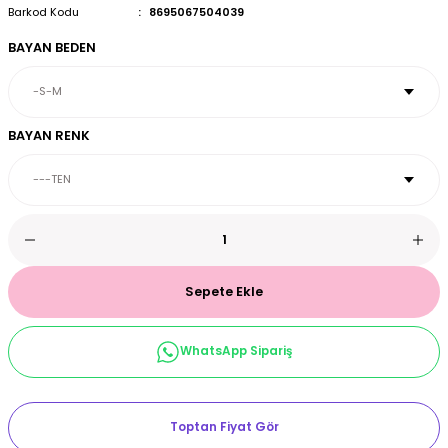
Barkod Kodu
8695067504039
et & Büstiyer Takım
BAYAN BEDEN
arı
BAYAN RENK
Sepete Ekle
WhatsApp Sipariş
Toptan Fiyat Gör