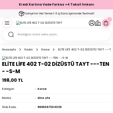
Kredi Kartına Vade Farksız +4 Taksit İmkanı
Geri Dön
Geri Dön
Geri Dön
Geri Dön
Geri Dön
Geri Dön
Geri Dön
Geri Dön
Geri Dön
Türkiye’nin Her Yerine 1-3 İş Günü İçerisinde Teslimat!
ecelik
ımı
ecelik Setler
Takımı
Modelleri
akımı
Anasayfa
Kadın
Korse
ELİTE LİFE 402 T-02 DİZÜSTÜ TAYT ---T
arı
Takımı
Altı Çorap
ELİTE LİFE 402 T-02 DİZÜSTÜ TAYT ---TEN
 Takımı
- -S-M
198,00 TL
Kategori
Korse
mı
Marka
Elite Life
Stok Kodu
8695067504039