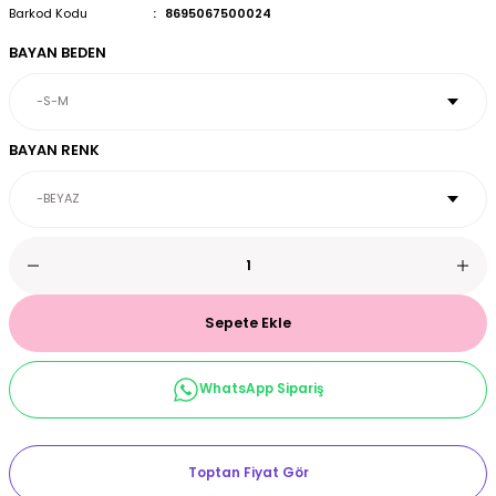
Barkod Kodu
8695067500024
et & Büstiyer Takım
BAYAN BEDEN
arı
BAYAN RENK
Sepete Ekle
WhatsApp Sipariş
Toptan Fiyat Gör