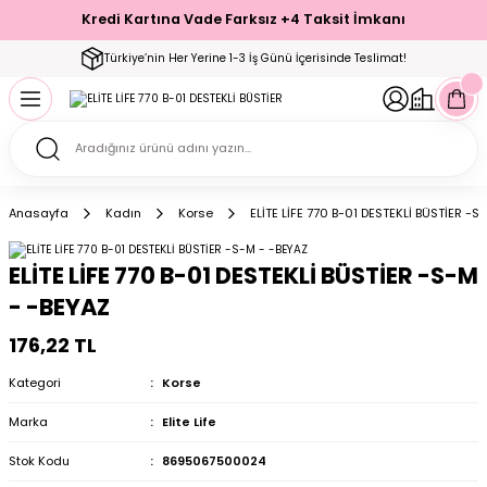
Kredi Kartına Vade Farksız +4 Taksit İmkanı
Geri Dön
Geri Dön
Geri Dön
Geri Dön
Geri Dön
Geri Dön
Geri Dön
Geri Dön
Geri Dön
Türkiye’nin Her Yerine 1-3 İş Günü İçerisinde Teslimat!
ecelik
ımı
ecelik Setler
Takımı
Modelleri
akımı
Anasayfa
Kadın
Korse
ELİTE LİFE 770 B-01 DESTEKLİ BÜSTİER -S
arı
Takımı
Altı Çorap
ELİTE LİFE 770 B-01 DESTEKLİ BÜSTİER -S-M
 Takımı
- -BEYAZ
176,22 TL
Kategori
Korse
mı
Marka
Elite Life
Stok Kodu
8695067500024