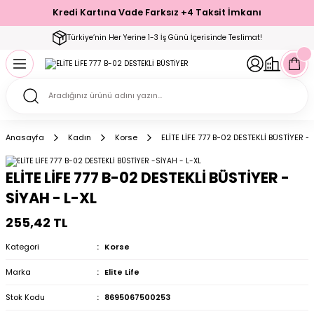
Kredi Kartına Vade Farksız +4 Taksit İmkanı
Geri Dön
Geri Dön
Geri Dön
Geri Dön
Geri Dön
Geri Dön
Geri Dön
Geri Dön
Geri Dön
Türkiye’nin Her Yerine 1-3 İş Günü İçerisinde Teslimat!
ecelik
ımı
ecelik Setler
Takımı
Modelleri
akımı
Anasayfa
Kadın
Korse
ELİTE LİFE 777 B-02 DESTEKLİ BÜSTİYER -
arı
Takımı
Altı Çorap
ELİTE LİFE 777 B-02 DESTEKLİ BÜSTİYER -
 Takımı
SİYAH - L-XL
255,42 TL
Kategori
Korse
mı
Marka
Elite Life
Stok Kodu
8695067500253