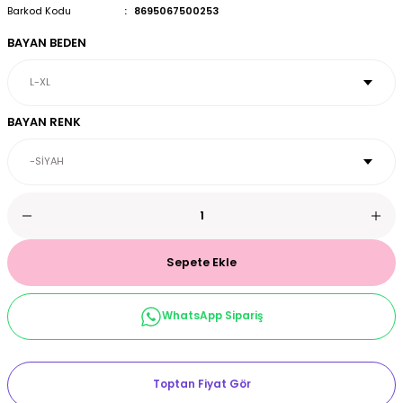
Barkod Kodu
8695067500253
et & Büstiyer Takım
BAYAN BEDEN
arı
BAYAN RENK
Sepete Ekle
WhatsApp Sipariş
Toptan Fiyat Gör